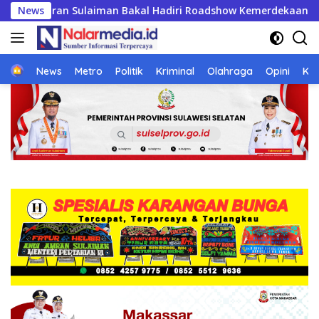
Langsung
Hadiri Roadshow Kemerdekaan RI di Mappesangka Bone Besok, 
News
ke
konten
Home
News
Metro
Politik
Kriminal
Olahraga
Opini
Ke