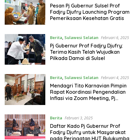
Pesan Pj Gubernur Sulsel Prof
Fadjry Djufry Launching Program
Pemeriksaan Kesehatan Gratis
Berita
,
Sulawesi Selatan
Februari 6, 2025
Pj Gubernur Prof Fadjry Djufry:
Terima Kasih Telah Wujudkan
Pilkada Damai di Sulsel
Berita
,
Sulawesi Selatan
Februari 4, 2025
Mendagri Tito Karnavian Pimpin
Rapat Koordinasi Pengendalian
Inflasi via Zoom Meeting, Pj
Gubernur Prof Fadjry Djufry Ikut
Berita
Februari 3, 2025
Daftar Kado Pj Gubernur Prof
Fadjry Djufry untuk Masyarakat
pada Peringatan HUT Bulukumba