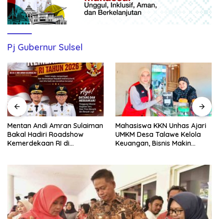
Pj Gubernur Sulsel
Mahasiswa KKN Unhas Ajari
Mahasiswa KKN Unhas Bantu
UMKM Desa Talawe Kelola
UMKM Desa Talawe Naik
Keuangan, Bisnis Makin
Kelas Lewat WhatsApp
Tertata
Business