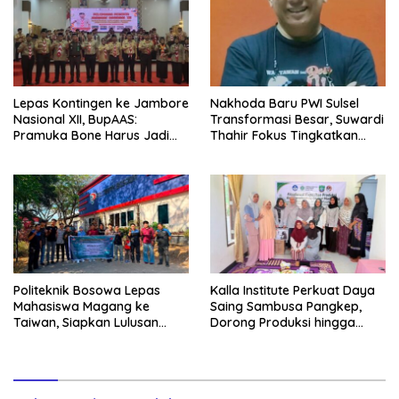
Lepas Kontingen ke Jambore
Nakhoda Baru PWI Sulsel
Nasional XII, BupAAS:
Transformasi Besar, Suwardi
Pramuka Bone Harus Jadi
Thahir Fokus Tingkatkan
Teladan dan Jaga Nama
Kompetensi Wartawan dan
Baik Daerah
Digitalisasi Organisasi
Politeknik Bosowa Lepas
Kalla Institute Perkuat Daya
Mahasiswa Magang ke
Saing Sambusa Pangkep,
Taiwan, Siapkan Lulusan
Dorong Produksi hingga
Vokasi Berdaya Saing Global
1.500 Potong per Hari Lewat
Transformasi Digital