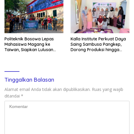
Politeknik Bosowa Lepas
Kalla Institute Perkuat Daya
Mahasiswa Magang ke
Saing Sambusa Pangkep,
Taiwan, Siapkan Lulusan
Dorong Produksi hingga
Vokasi Berdaya Saing Global
1.500 Potong per Hari Lewat
Transformasi Digital
Tinggalkan Balasan
Alamat email Anda tidak akan dipublikasikan.
Ruas yang wajib
ditandai
*