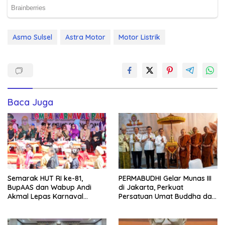
Asmo Sulsel
Astra Motor
Motor Listrik
Baca Juga
Semarak HUT RI ke-81,
PERMABUDHI Gelar Munas III
BupAAS dan Wabup Andi
di Jakarta, Perkuat
Akmal Lepas Karnaval
Persatuan Umat Buddha dan
Kemerdekaan PAUD
Kontribusi untuk Bangsa
Terbesar dari 27 Kecamatan