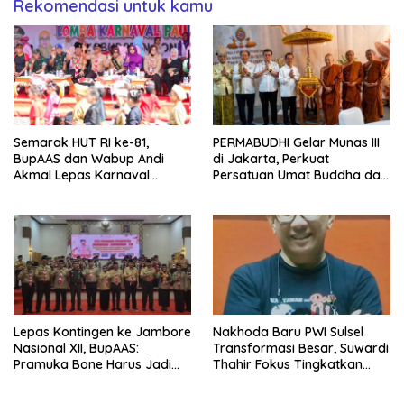
Rekomendasi untuk kamu
Semarak HUT RI ke-81,
PERMABUDHI Gelar Munas III
BupAAS dan Wabup Andi
di Jakarta, Perkuat
Akmal Lepas Karnaval
Persatuan Umat Buddha dan
Kemerdekaan PAUD
Kontribusi untuk Bangsa
Terbesar dari 27 Kecamatan
Lepas Kontingen ke Jambore
Nakhoda Baru PWI Sulsel
Nasional XII, BupAAS:
Transformasi Besar, Suwardi
Pramuka Bone Harus Jadi
Thahir Fokus Tingkatkan
Teladan dan Jaga Nama
Kompetensi Wartawan dan
Baik Daerah
Digitalisasi Organisasi