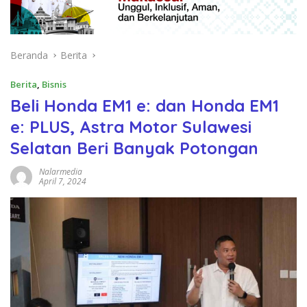
Beranda
Berita
Berita
,
Bisnis
Beli Honda EM1 e: dan Honda EM1
e: PLUS, Astra Motor Sulawesi
Selatan Beri Banyak Potongan
Nalarmedia
April 7, 2024