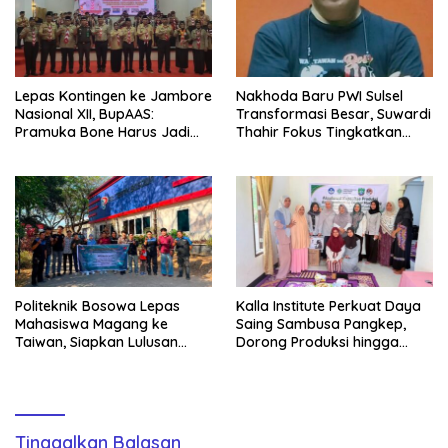
Lepas Kontingen ke Jambore
Nakhoda Baru PWI Sulsel
Nasional XII, BupAAS:
Transformasi Besar, Suwardi
Pramuka Bone Harus Jadi
Thahir Fokus Tingkatkan
Teladan dan Jaga Nama
Kompetensi Wartawan dan
Baik Daerah
Digitalisasi Organisasi
Politeknik Bosowa Lepas
Kalla Institute Perkuat Daya
Mahasiswa Magang ke
Saing Sambusa Pangkep,
Taiwan, Siapkan Lulusan
Dorong Produksi hingga
Vokasi Berdaya Saing Global
1.500 Potong per Hari Lewat
Transformasi Digital
Tinggalkan Balasan