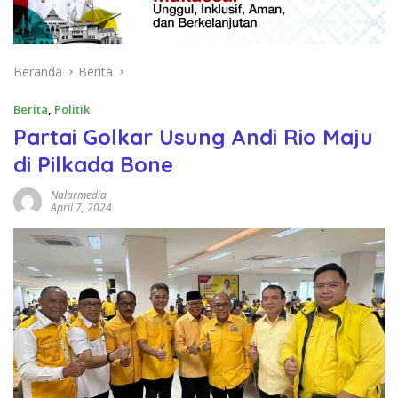
Beranda
Berita
Berita
,
Politik
Partai Golkar Usung Andi Rio Maju
di Pilkada Bone
Nalarmedia
April 7, 2024