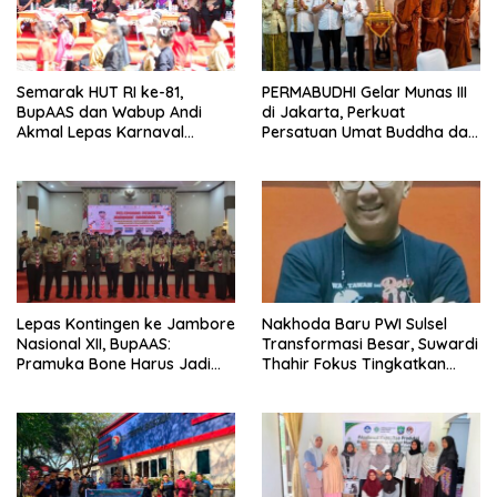
Semarak HUT RI ke-81,
PERMABUDHI Gelar Munas III
BupAAS dan Wabup Andi
di Jakarta, Perkuat
Akmal Lepas Karnaval
Persatuan Umat Buddha dan
Kemerdekaan PAUD
Kontribusi untuk Bangsa
Terbesar dari 27 Kecamatan
Lepas Kontingen ke Jambore
Nakhoda Baru PWI Sulsel
Nasional XII, BupAAS:
Transformasi Besar, Suwardi
Pramuka Bone Harus Jadi
Thahir Fokus Tingkatkan
Teladan dan Jaga Nama
Kompetensi Wartawan dan
Baik Daerah
Digitalisasi Organisasi