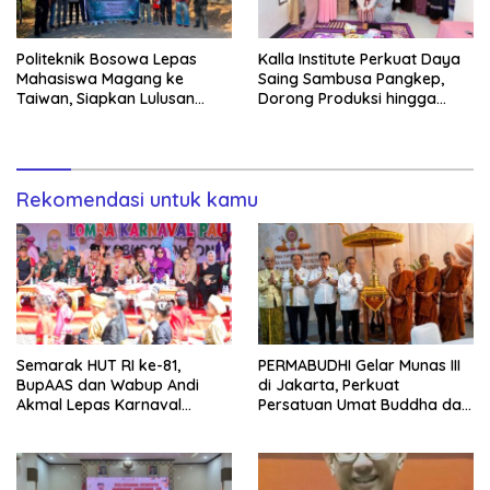
Politeknik Bosowa Lepas
Kalla Institute Perkuat Daya
Mahasiswa Magang ke
Saing Sambusa Pangkep,
Taiwan, Siapkan Lulusan
Dorong Produksi hingga
Vokasi Berdaya Saing Global
1.500 Potong per Hari Lewat
Transformasi Digital
Rekomendasi untuk kamu
Semarak HUT RI ke-81,
PERMABUDHI Gelar Munas III
BupAAS dan Wabup Andi
di Jakarta, Perkuat
Akmal Lepas Karnaval
Persatuan Umat Buddha dan
Kemerdekaan PAUD
Kontribusi untuk Bangsa
Terbesar dari 27 Kecamatan