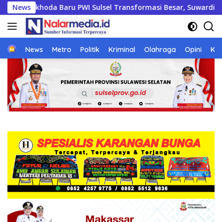
Langsung
 Besar, Suwardi Thahir Fokus Tingkatkan Kompetensi Wartawan 
News
ke
konten
Home
News
Metro
Politik
Kriminal
Olahraga
Opini
Ke