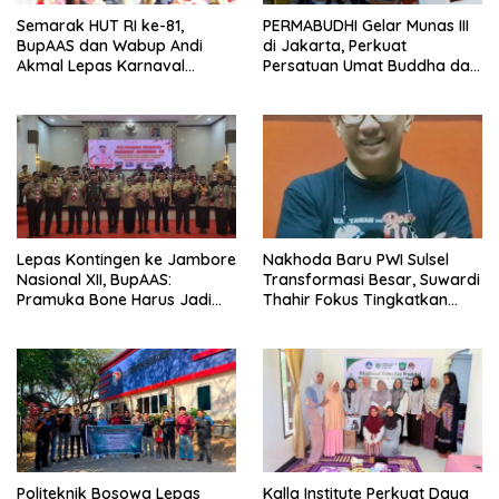
Semarak HUT RI ke-81,
PERMABUDHI Gelar Munas III
BupAAS dan Wabup Andi
di Jakarta, Perkuat
Akmal Lepas Karnaval
Persatuan Umat Buddha dan
Kemerdekaan PAUD
Kontribusi untuk Bangsa
Terbesar dari 27 Kecamatan
Lepas Kontingen ke Jambore
Nakhoda Baru PWI Sulsel
Nasional XII, BupAAS:
Transformasi Besar, Suwardi
Pramuka Bone Harus Jadi
Thahir Fokus Tingkatkan
Teladan dan Jaga Nama
Kompetensi Wartawan dan
Baik Daerah
Digitalisasi Organisasi
Politeknik Bosowa Lepas
Kalla Institute Perkuat Daya