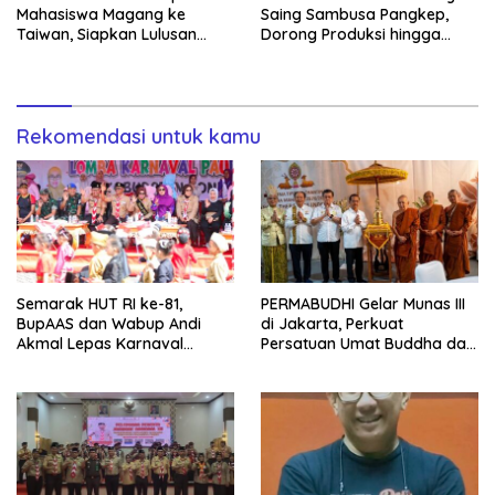
Mahasiswa Magang ke
Saing Sambusa Pangkep,
Taiwan, Siapkan Lulusan
Dorong Produksi hingga
Vokasi Berdaya Saing Global
1.500 Potong per Hari Lewat
Transformasi Digital
Rekomendasi untuk kamu
Semarak HUT RI ke-81,
PERMABUDHI Gelar Munas III
BupAAS dan Wabup Andi
di Jakarta, Perkuat
Akmal Lepas Karnaval
Persatuan Umat Buddha dan
Kemerdekaan PAUD
Kontribusi untuk Bangsa
Terbesar dari 27 Kecamatan