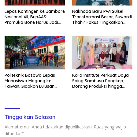
Lepas Kontingen ke Jambore
Nakhoda Baru PWI Sulsel
Nasional XII, BupAAS:
Transformasi Besar, Suwardi
Pramuka Bone Harus Jadi
Thahir Fokus Tingkatkan
Teladan dan Jaga Nama
Kompetensi Wartawan dan
Baik Daerah
Digitalisasi Organisasi
Politeknik Bosowa Lepas
Kalla Institute Perkuat Daya
Mahasiswa Magang ke
Saing Sambusa Pangkep,
Taiwan, Siapkan Lulusan
Dorong Produksi hingga
Vokasi Berdaya Saing Global
1.500 Potong per Hari Lewat
Transformasi Digital
Tinggalkan Balasan
Alamat email Anda tidak akan dipublikasikan.
Ruas yang wajib
ditandai
*