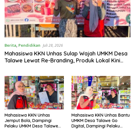
Berita
,
Pendidikan
Juli 28, 2026
Mahasiswa KKN Unhas Sulap Wajah UMKM Desa
Talawe Lewat Re-Branding, Produk Lokal Kini
Tampil Lebih Profesional
Mahasiswa KKN Unhas
Mahasiswa KKN Unhas Bantu
Jemput Bola, Dampingi
UMKM Desa Talawe Go
Pelaku UMKM Desa Talawe
Digital, Dampingi Pelaku
Urus NIB dari Rumah ke
Usaha Miliki QRIS