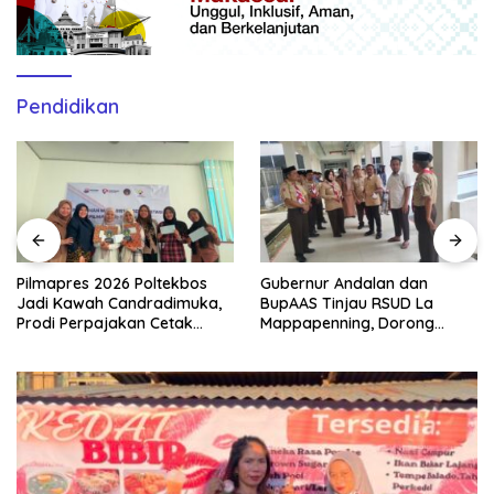
Pendidikan
Gubernur Andalan dan
Paradoks Emas di Tengah
BupAAS Tinjau RSUD La
Ketegangan Geopolitik:
Mappapenning, Dorong
Membaca Arah Kekayaan di
Layanan Berkualitas dan
Era Turbulensi
Sistem Rujukan Lebih
Optimal