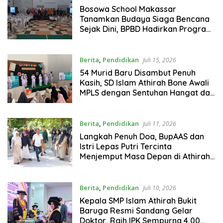
Bosowa School Makassar
Tanamkan Budaya Siaga Bencana
Sejak Dini, BPBD Hadirkan Program
SALAMA di MPLS
Berita
,
Pendidikan
Juli 15, 2026
54 Murid Baru Disambut Penuh
Kasih, SD Islam Athirah Bone Awali
MPLS dengan Sentuhan Hangat dan
Visi Besar Jadi Sekolah Bilingual
Terbaik di Indonesia Timur
Berita
,
Pendidikan
Juli 11, 2026
Langkah Penuh Doa, BupAAS dan
Istri Lepas Putri Tercinta
Menjemput Masa Depan di Athirah
Bone
Berita
,
Pendidikan
Juli 10, 2026
Kepala SMP Islam Athirah Bukit
Baruga Resmi Sandang Gelar
Doktor, Raih IPK Sempurna 4,00