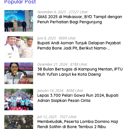
Popular Post
November 6, 2025
27227 Lihat
GIIAS 2025 di Makassar, BYD Tampil dengan
Penuh Perhatian Bagi Pengunjung
Juni 8, 2025
9099 Lihat
Bupati Andi Asman Tunjuk Delapan Pejabat
Pemda Bone Jadi Plt, Berikut Nama-
namanya
Desember 21, 2024
8788 Lihat
38 Bulan Bertugas di Kampung Mentan, IPTU
Muh Yufsin Lanjut ke Kota Daeng
Januari 14, 2024
8098 Lihat
Lepas 3.700 Pelari Gowa Run 2024, Bupati
Adnan Sisipkan Pesan Cinta
Juli 12, 2025
7027 Lihat
Membeludak, Peserta Lomba Domino Haji
Rendi Solihin di Bone Tembus 2 Ribu