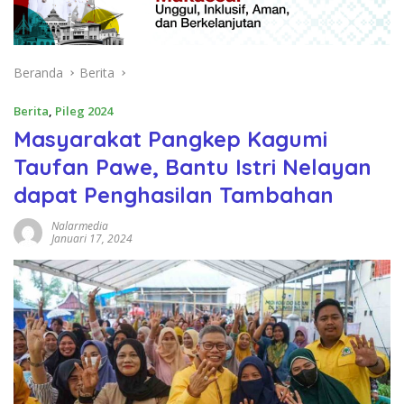
Beranda
Berita
Berita
,
Pileg 2024
Masyarakat Pangkep Kagumi
Taufan Pawe, Bantu Istri Nelayan
dapat Penghasilan Tambahan
Nalarmedia
Januari 17, 2024