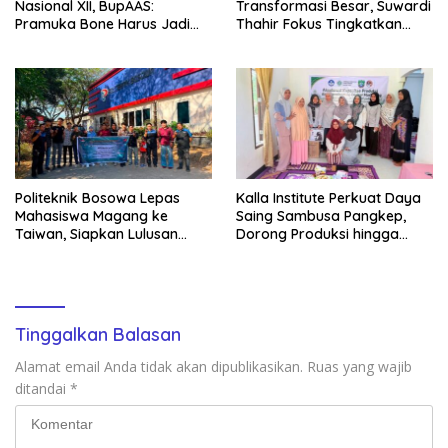
Nasional XII, BupAAS:
Transformasi Besar, Suwardi
Pramuka Bone Harus Jadi
Thahir Fokus Tingkatkan
Teladan dan Jaga Nama
Kompetensi Wartawan dan
Baik Daerah
Digitalisasi Organisasi
Politeknik Bosowa Lepas
Kalla Institute Perkuat Daya
Mahasiswa Magang ke
Saing Sambusa Pangkep,
Taiwan, Siapkan Lulusan
Dorong Produksi hingga
Vokasi Berdaya Saing Global
1.500 Potong per Hari Lewat
Transformasi Digital
Tinggalkan Balasan
Alamat email Anda tidak akan dipublikasikan.
Ruas yang wajib
ditandai
*