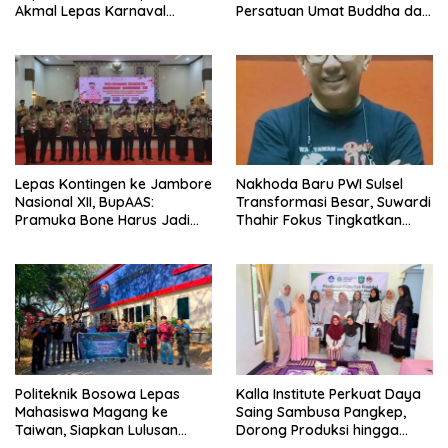
Akmal Lepas Karnaval
Persatuan Umat Buddha dan
Kemerdekaan PAUD
Kontribusi untuk Bangsa
Terbesar dari 27 Kecamatan
Lepas Kontingen ke Jambore
Nakhoda Baru PWI Sulsel
Nasional XII, BupAAS:
Transformasi Besar, Suwardi
Pramuka Bone Harus Jadi
Thahir Fokus Tingkatkan
Teladan dan Jaga Nama
Kompetensi Wartawan dan
Baik Daerah
Digitalisasi Organisasi
Politeknik Bosowa Lepas
Kalla Institute Perkuat Daya
Mahasiswa Magang ke
Saing Sambusa Pangkep,
Taiwan, Siapkan Lulusan
Dorong Produksi hingga