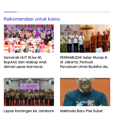
Vokasi Berdaya Saing Global
1.500 Potong per Hari Lewat
Transformasi Digital
Rekomendasi untuk kamu
Semarak HUT RI ke-81,
PERMABUDHI Gelar Munas III
BupAAS dan Wabup Andi
di Jakarta, Perkuat
Akmal Lepas Karnaval
Persatuan Umat Buddha dan
Kemerdekaan PAUD
Kontribusi untuk Bangsa
Terbesar dari 27 Kecamatan
Lepas Kontingen ke Jambore
Nakhoda Baru PWI Sulsel