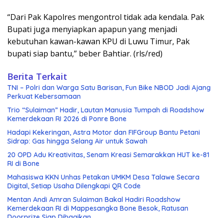
“Dari Pak Kapolres mengontrol tidak ada kendala. Pak
Bupati juga menyiapkan apapun yang menjadi
kebutuhan kawan-kawan KPU di Luwu Timur, Pak
bupati siap bantu,” beber Bahtiar. (rls/red)
Berita Terkait
TNI – Polri dan Warga Satu Barisan, Fun Bike NBOD Jadi Ajang
Perkuat Kebersamaan
Trio “Sulaiman” Hadir, Lautan Manusia Tumpah di Roadshow
Kemerdekaan RI 2026 di Ponre Bone
Hadapi Kekeringan, Astra Motor dan FIFGroup Bantu Petani
Sidrap: Gas hingga Selang Air untuk Sawah
20 OPD Adu Kreativitas, Senam Kreasi Semarakkan HUT ke-81
RI di Bone
Mahasiswa KKN Unhas Petakan UMKM Desa Talawe Secara
Digital, Setiap Usaha Dilengkapi QR Code
Mentan Andi Amran Sulaiman Bakal Hadiri Roadshow
Kemerdekaan RI di Mappesangka Bone Besok, Ratusan
Doorprize Siap Dibagikan