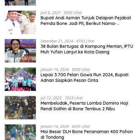
Juni 8, 2025
9095 Lihat
Bupati Andi Asman Tunjuk Delapan Pejabat
Pemda Bone Jadi Plt, Berikut Nama-
namanya
Desember 21, 2024
8783 Lihat
38 Bulan Bertugas di Kampung Mentan, IPTU
Muh Yufsin Lanjut ke Kota Daeng
Januari 14, 2024
8095 Lihat
Lepas 3.700 Pelari Gowa Run 2024, Bupati
Adnan Sisipkan Pesan Cinta
Juli 12, 2025
7023 Lihat
Membeludak, Peserta Lomba Domino Haji
Rendi Solihin di Bone Tembus 2 Ribu
Januari 14, 2024
6655 Lihat
Misi Besar DLH Bone Penanaman 400 Pohon
di Tondong