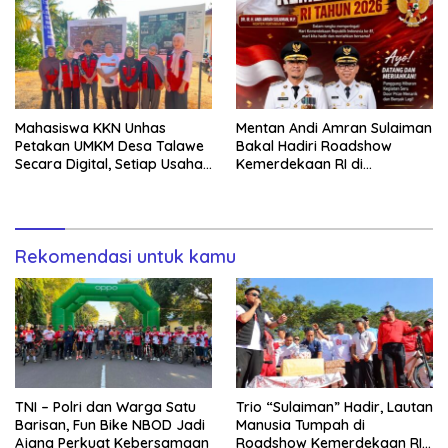
Mahasiswa KKN Unhas
Mentan Andi Amran Sulaiman
Petakan UMKM Desa Talawe
Bakal Hadiri Roadshow
Secara Digital, Setiap Usaha
Kemerdekaan RI di
Dilengkapi QR Code
Mappesangka Bone Besok,
Ratusan Doorprize Siap
Dibagikan
Rekomendasi untuk kamu
TNI – Polri dan Warga Satu
Trio “Sulaiman” Hadir, Lautan
Barisan, Fun Bike NBOD Jadi
Manusia Tumpah di
Ajang Perkuat Kebersamaan
Roadshow Kemerdekaan RI