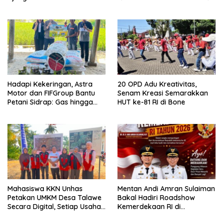
2026 di Ponre Bone
Hadapi Kekeringan, Astra
20 OPD Adu Kreativitas,
Motor dan FIFGroup Bantu
Senam Kreasi Semarakkan
Petani Sidrap: Gas hingga
HUT ke-81 RI di Bone
Selang Air untuk Sawah
Mahasiswa KKN Unhas
Mentan Andi Amran Sulaiman
Petakan UMKM Desa Talawe
Bakal Hadiri Roadshow
Secara Digital, Setiap Usaha
Kemerdekaan RI di
Dilengkapi QR Code
Mappesangka Bone Besok,