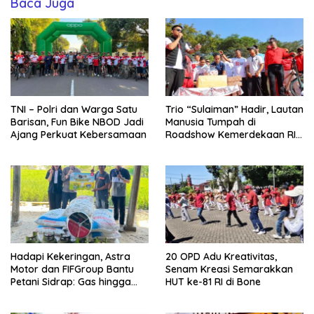
Baca Juga
TNI – Polri dan Warga Satu
Trio “Sulaiman” Hadir, Lautan
Barisan, Fun Bike NBOD Jadi
Manusia Tumpah di
Ajang Perkuat Kebersamaan
Roadshow Kemerdekaan RI
2026 di Ponre Bone
Hadapi Kekeringan, Astra
20 OPD Adu Kreativitas,
Motor dan FIFGroup Bantu
Senam Kreasi Semarakkan
Petani Sidrap: Gas hingga
HUT ke-81 RI di Bone
Selang Air untuk Sawah