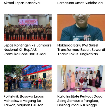
Akmal Lepas Karnaval
Persatuan Umat Buddha dan
Kemerdekaan PAUD
Kontribusi untuk Bangsa
Terbesar dari 27 Kecamatan
Lepas Kontingen ke Jambore
Nakhoda Baru PWI Sulsel
Nasional XII, BupAAS:
Transformasi Besar, Suwardi
Pramuka Bone Harus Jadi
Thahir Fokus Tingkatkan
Teladan dan Jaga Nama
Kompetensi Wartawan dan
Baik Daerah
Digitalisasi Organisasi
Politeknik Bosowa Lepas
Kalla Institute Perkuat Daya
Mahasiswa Magang ke
Saing Sambusa Pangkep,
Taiwan, Siapkan Lulusan
Dorong Produksi hingga