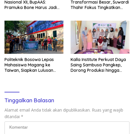
Nasional XII, BupAAS:
Transformasi Besar, Suwardi
Pramuka Bone Harus Jadi
Thahir Fokus Tingkatkan
Teladan dan Jaga Nama
Kompetensi Wartawan dan
Baik Daerah
Digitalisasi Organisasi
Politeknik Bosowa Lepas
Kalla Institute Perkuat Daya
Mahasiswa Magang ke
Saing Sambusa Pangkep,
Taiwan, Siapkan Lulusan
Dorong Produksi hingga
Vokasi Berdaya Saing Global
1.500 Potong per Hari Lewat
Transformasi Digital
Tinggalkan Balasan
Alamat email Anda tidak akan dipublikasikan.
Ruas yang wajib
ditandai
*