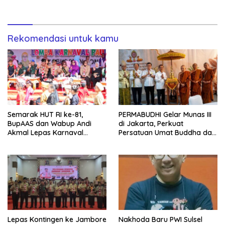
Vokasi Berdaya Saing Global
1.500 Potong per Hari Lewat
Transformasi Digital
Rekomendasi untuk kamu
Semarak HUT RI ke-81,
PERMABUDHI Gelar Munas III
BupAAS dan Wabup Andi
di Jakarta, Perkuat
Akmal Lepas Karnaval
Persatuan Umat Buddha dan
Kemerdekaan PAUD
Kontribusi untuk Bangsa
Terbesar dari 27 Kecamatan
Lepas Kontingen ke Jambore
Nakhoda Baru PWI Sulsel