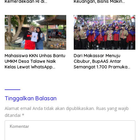
Kemerdekaan RI di
Keuangan, Bisnis Makin
Mappesangka Bone Besok,
Tertata
Ratusan Doorprize Siap
Dibagikan
Mahasiswa KKN Unhas Bantu
Dari Makassar Menuju
UMKM Desa Talawe Naik
Cibubur, BupAAS Antar
Kelas Lewat WhatsApp
Semangat 1.700 Pramuka
Business
Sulsel ke Jamnas XI
Tinggalkan Balasan
Alamat email Anda tidak akan dipublikasikan.
Ruas yang wajib
ditandai
*