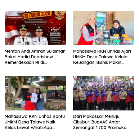
Dilengkapi QR Code
Mentan Andi Amran Sulaiman
Mahasiswa KKN Unhas Ajari
Bakal Hadiri Roadshow
UMKM Desa Talawe Kelola
Kemerdekaan RI di
Keuangan, Bisnis Makin
Mappesangka Bone Besok,
Tertata
Ratusan Doorprize Siap
Dibagikan
Mahasiswa KKN Unhas Bantu
Dari Makassar Menuju
UMKM Desa Talawe Naik
Cibubur, BupAAS Antar
Kelas Lewat WhatsApp
Semangat 1.700 Pramuka
Business
Sulsel ke Jamnas XI