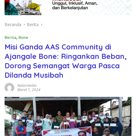
Beranda
Berita
Berita
,
Bone
Misi Ganda AAS Community di
Ajangale Bone: Ringankan Beban,
Dorong Semangat Warga Pasca
Dilanda Musibah
Nalarmedia
Maret 1, 2024