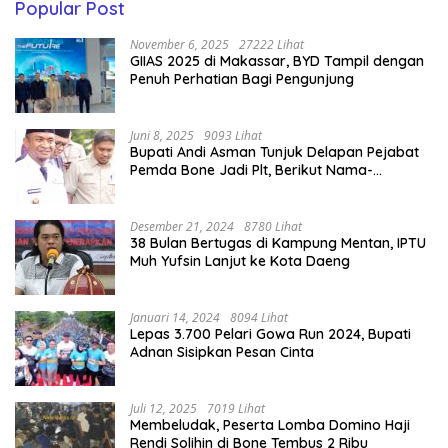
Popular Post
November 6, 2025
27222 Lihat
GIIAS 2025 di Makassar, BYD Tampil dengan
Penuh Perhatian Bagi Pengunjung
Juni 8, 2025
9093 Lihat
Bupati Andi Asman Tunjuk Delapan Pejabat
Pemda Bone Jadi Plt, Berikut Nama-
namanya
Desember 21, 2024
8780 Lihat
38 Bulan Bertugas di Kampung Mentan, IPTU
Muh Yufsin Lanjut ke Kota Daeng
Januari 14, 2024
8094 Lihat
Lepas 3.700 Pelari Gowa Run 2024, Bupati
Adnan Sisipkan Pesan Cinta
Juli 12, 2025
7019 Lihat
Membeludak, Peserta Lomba Domino Haji
Rendi Solihin di Bone Tembus 2 Ribu