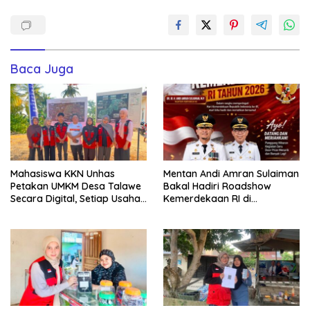
Baca Juga
Mahasiswa KKN Unhas
Mentan Andi Amran Sulaiman
Petakan UMKM Desa Talawe
Bakal Hadiri Roadshow
Secara Digital, Setiap Usaha
Kemerdekaan RI di
Dilengkapi QR Code
Mappesangka Bone Besok,
Ratusan Doorprize Siap
Dibagikan