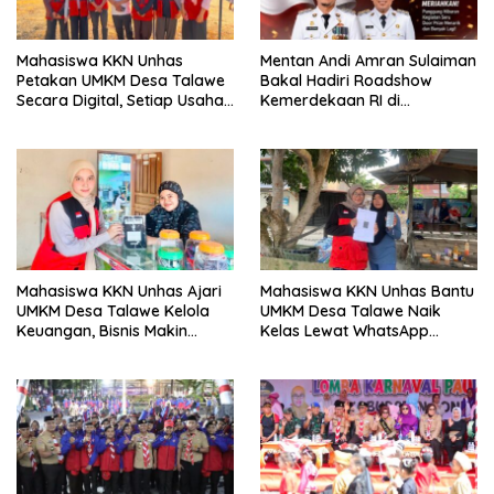
Mahasiswa KKN Unhas
Mentan Andi Amran Sulaiman
Petakan UMKM Desa Talawe
Bakal Hadiri Roadshow
Secara Digital, Setiap Usaha
Kemerdekaan RI di
Dilengkapi QR Code
Mappesangka Bone Besok,
Ratusan Doorprize Siap
Dibagikan
Mahasiswa KKN Unhas Ajari
Mahasiswa KKN Unhas Bantu
UMKM Desa Talawe Kelola
UMKM Desa Talawe Naik
Keuangan, Bisnis Makin
Kelas Lewat WhatsApp
Tertata
Business