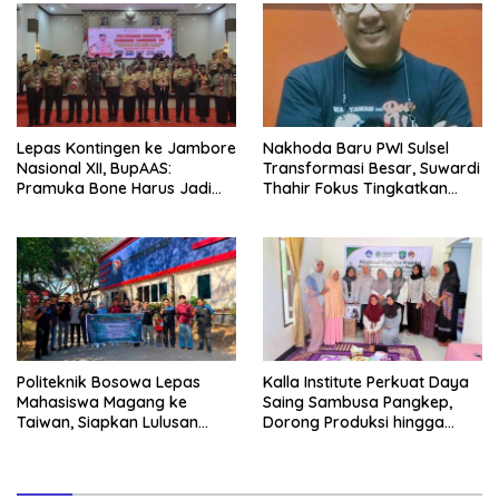
Lepas Kontingen ke Jambore
Nakhoda Baru PWI Sulsel
Nasional XII, BupAAS:
Transformasi Besar, Suwardi
Pramuka Bone Harus Jadi
Thahir Fokus Tingkatkan
Teladan dan Jaga Nama
Kompetensi Wartawan dan
Baik Daerah
Digitalisasi Organisasi
Politeknik Bosowa Lepas
Kalla Institute Perkuat Daya
Mahasiswa Magang ke
Saing Sambusa Pangkep,
Taiwan, Siapkan Lulusan
Dorong Produksi hingga
Vokasi Berdaya Saing Global
1.500 Potong per Hari Lewat
Transformasi Digital