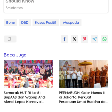
Bone
DBD
Kasus Positif
Waspada
Baca Juga
Semarak HUT RI ke-81,
PERMABUDHI Gelar Munas III
BupAAS dan Wabup Andi
di Jakarta, Perkuat
Akmal Lepas Karnaval
Persatuan Umat Buddha dan
Kemerdekaan PAUD
Kontribusi untuk Bangsa
Terbesar dari 27 Kecamatan