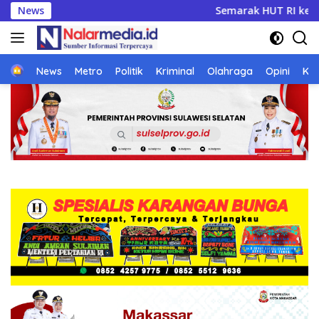
Langsung
HUT RI ke-81, BupAAS dan Wabup Andi Akmal Lepas Karnaval K
News
ke
konten
Home
News
Metro
Politik
Kriminal
Olahraga
Opini
Ke