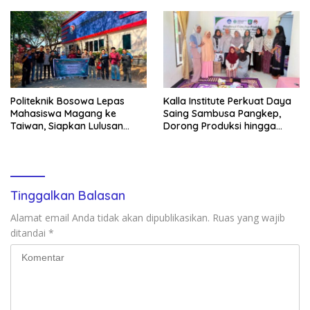
Baik Daerah
Digitalisasi Organisasi
Politeknik Bosowa Lepas
Kalla Institute Perkuat Daya
Mahasiswa Magang ke
Saing Sambusa Pangkep,
Taiwan, Siapkan Lulusan
Dorong Produksi hingga
Vokasi Berdaya Saing Global
1.500 Potong per Hari Lewat
Transformasi Digital
Tinggalkan Balasan
Alamat email Anda tidak akan dipublikasikan.
Ruas yang wajib
ditandai
*