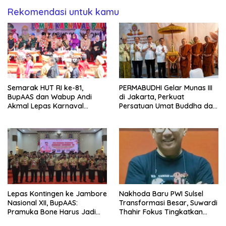
Rekomendasi untuk kamu
Semarak HUT RI ke-81,
PERMABUDHI Gelar Munas III
BupAAS dan Wabup Andi
di Jakarta, Perkuat
Akmal Lepas Karnaval
Persatuan Umat Buddha dan
Kemerdekaan PAUD
Kontribusi untuk Bangsa
Terbesar dari 27 Kecamatan
Lepas Kontingen ke Jambore
Nakhoda Baru PWI Sulsel
Nasional XII, BupAAS:
Transformasi Besar, Suwardi
Pramuka Bone Harus Jadi
Thahir Fokus Tingkatkan
Teladan dan Jaga Nama
Kompetensi Wartawan dan