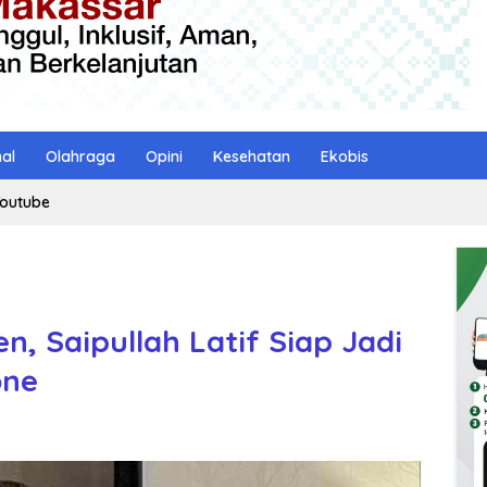
nal
Olahraga
Opini
Kesehatan
Ekobis
outube
n, Saipullah Latif Siap Jadi
one