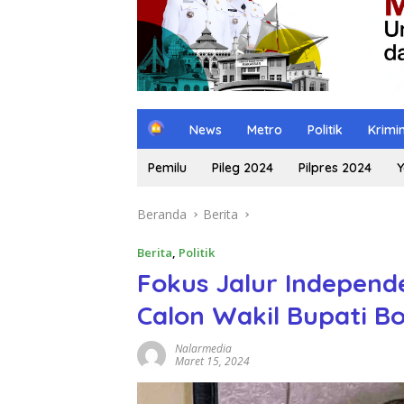
H
News
Metro
Politik
Krimi
o
m
Pemilu
Pileg 2024
Pilpres 2024
Y
e
Beranda
Berita
Berita
,
Politik
Fokus Jalur Independe
Calon Wakil Bupati B
Nalarmedia
Maret 15, 2024