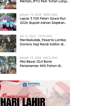
Mentan, IPTU Muh Yufsin Lanjut
ke Kota Daeng
Januari 14, 2024
8094 Lihat
Lepas 3.700 Pelari Gowa Run
2024, Bupati Adnan Sisipkan
Pesan Cinta
Juli 12, 2025
7019 Lihat
Membeludak, Peserta Lomba
Domino Haji Rendi Solihin di
Bone Tembus 2 Ribu
Januari 14, 2024
6653 Lihat
Misi Besar DLH Bone
Penanaman 400 Pohon di
Tondong