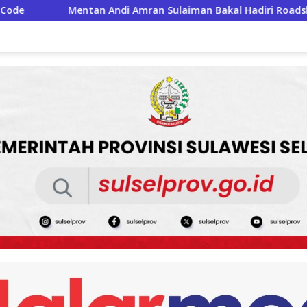
an Sulaiman Bakal Hadiri Roadshow Kemerdekaan RI di Mappes