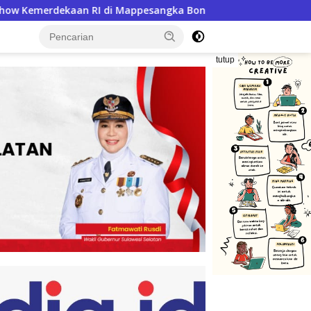
angka Bone Besok, Ratusan Doorprize Siap Dibagikan
tutup