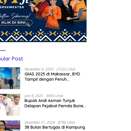
ular Post
November 6, 2025
27222 Lihat
GIIAS 2025 di Makassar, BYD
Tampil dengan Penuh
Perhatian Bagi Pengunjung
Juni 8, 2025
9093 Lihat
Bupati Andi Asman Tunjuk
Delapan Pejabat Pemda Bone
Jadi Plt, Berikut Nama-
namanya
Desember 21, 2024
8780 Lihat
38 Bulan Bertugas di Kampung