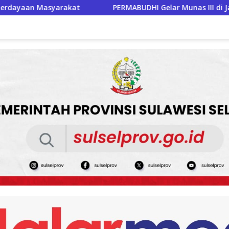
MABUDHI Gelar Munas III di Jakarta, Perkuat Persatuan Umat 