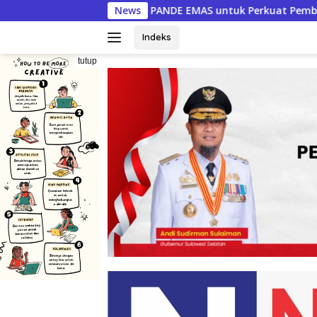
Langsung
NDE EMAS untuk Perkuat Pemberdayaan Masyarakat
News
PER
ke
konten
Indeks
tutup