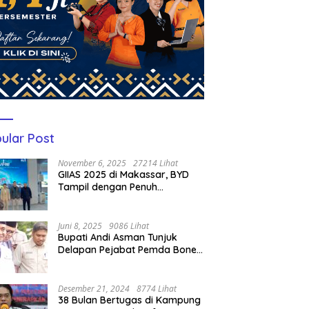
ular Post
November 6, 2025
27214 Lihat
GIIAS 2025 di Makassar, BYD
Tampil dengan Penuh
Perhatian Bagi Pengunjung
Juni 8, 2025
9086 Lihat
Bupati Andi Asman Tunjuk
Delapan Pejabat Pemda Bone
Jadi Plt, Berikut Nama-
namanya
Desember 21, 2024
8774 Lihat
38 Bulan Bertugas di Kampung