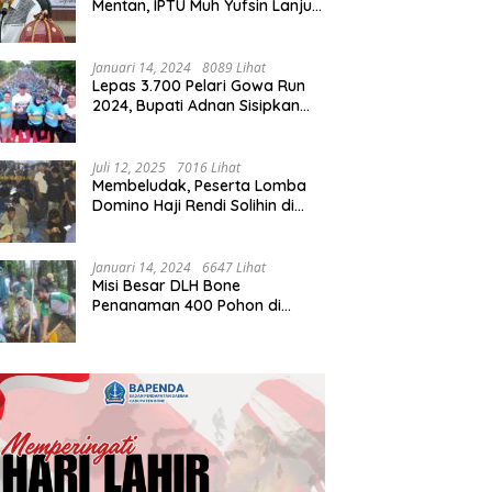
Mentan, IPTU Muh Yufsin Lanjut
ke Kota Daeng
Januari 14, 2024
8089 Lihat
Lepas 3.700 Pelari Gowa Run
2024, Bupati Adnan Sisipkan
Pesan Cinta
Juli 12, 2025
7016 Lihat
Membeludak, Peserta Lomba
Domino Haji Rendi Solihin di
Bone Tembus 2 Ribu
Januari 14, 2024
6647 Lihat
Misi Besar DLH Bone
Penanaman 400 Pohon di
Tondong