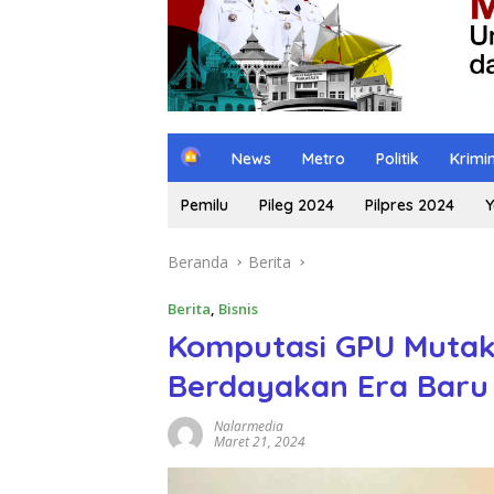
H
News
Metro
Politik
Krimi
o
m
Pemilu
Pileg 2024
Pilpres 2024
Y
e
Beranda
Berita
Berita
,
Bisnis
Komputasi GPU Mutakh
Berdayakan Era Baru 
Nalarmedia
Maret 21, 2024