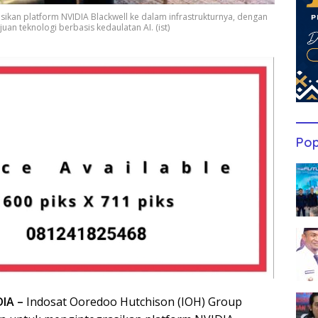
kan platform NVIDIA Blackwell ke dalam infrastrukturnya, dengan
n teknologi berbasis kedaulatan AI. (ist)
Pop
IA –
Indosat Ooredoo Hutchison (IOH) Group