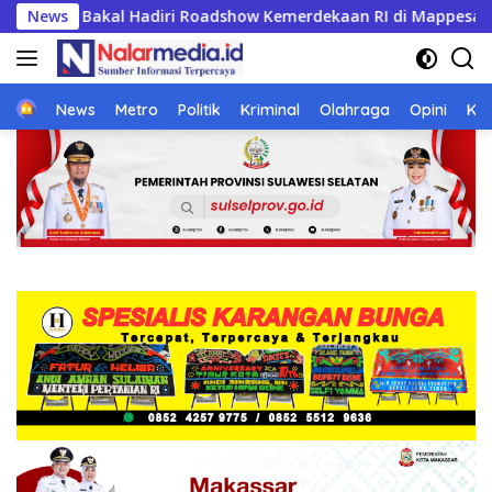
Langsung
n RI di Mappesangka Bone Besok, Ratusan Doorprize Siap Dib
News
ke
konten
Home
News
Metro
Politik
Kriminal
Olahraga
Opini
Ke