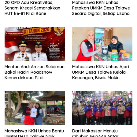
20 OPD Adu Kreativitas,
Mahasiswa KKN Unhas
Senam Kreasi Semarakkan
Petakan UMKM Desa Talawe
HUT ke-81 RI di Bone
Secara Digital, Setiap Usaha
Dilengkapi QR Code
Mentan Andi Amran Sulaiman
Mahasiswa KKN Unhas Ajari
Bakal Hadiri Roadshow
UMKM Desa Talawe Kelola
Kemerdekaan RI di
Keuangan, Bisnis Makin
Mappesangka Bone Besok,
Tertata
Ratusan Doorprize Siap
Dibagikan
Mahasiswa KKN Unhas Bantu
Dari Makassar Menuju
UMKM Desa Talawe Naik
Cibubur, BupAAS Antar