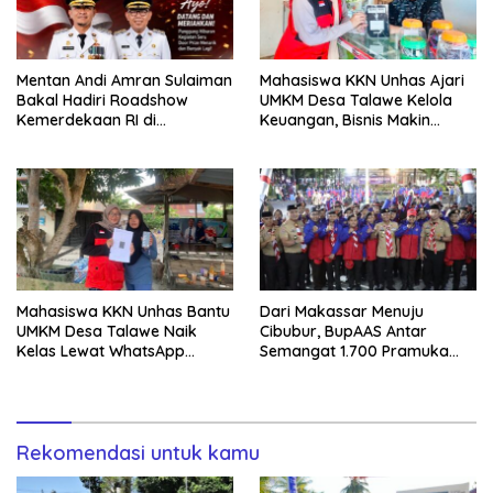
Mentan Andi Amran Sulaiman
Mahasiswa KKN Unhas Ajari
Bakal Hadiri Roadshow
UMKM Desa Talawe Kelola
Kemerdekaan RI di
Keuangan, Bisnis Makin
Mappesangka Bone Besok,
Tertata
Ratusan Doorprize Siap
Dibagikan
Mahasiswa KKN Unhas Bantu
Dari Makassar Menuju
UMKM Desa Talawe Naik
Cibubur, BupAAS Antar
Kelas Lewat WhatsApp
Semangat 1.700 Pramuka
Business
Sulsel ke Jamnas XI
Rekomendasi untuk kamu