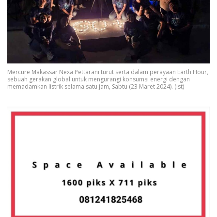
Mercure Makassar Nexa Pettarani turut serta dalam perayaan Earth Hour,
sebuah gerakan global untuk mengurangi konsumsi energi dengan
memadamkan listrik selama satu jam, Sabtu (23 Maret 2024). (ist)