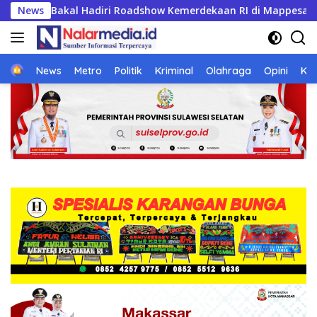
Langsung
n RI di Mappesangka Bone Besok, Ratusan Doorprize Siap Dib
News
ke
konten
Home
News
Metro
Politik
Kriminal
Olahraga
Opini
Ke