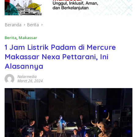
Beranda
Berita
Berita
,
Makassar
1 Jam Listrik Padam di Mercure
Makassar Nexa Pettarani, Ini
Alasannya
Nalarmedia
Maret 26, 2024