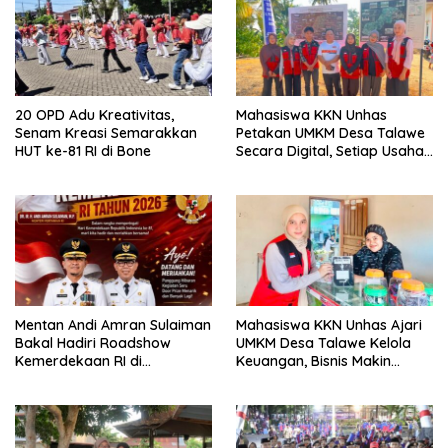
20 OPD Adu Kreativitas,
Mahasiswa KKN Unhas
Senam Kreasi Semarakkan
Petakan UMKM Desa Talawe
HUT ke-81 RI di Bone
Secara Digital, Setiap Usaha
Dilengkapi QR Code
Mentan Andi Amran Sulaiman
Mahasiswa KKN Unhas Ajari
Bakal Hadiri Roadshow
UMKM Desa Talawe Kelola
Kemerdekaan RI di
Keuangan, Bisnis Makin
Mappesangka Bone Besok,
Tertata
Ratusan Doorprize Siap
Dibagikan