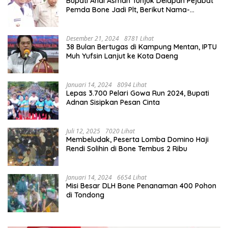
Bupati Andi Asman Tunjuk Delapan Pejabat
Pemda Bone Jadi Plt, Berikut Nama-
namanya
Desember 21, 2024
8781 Lihat
38 Bulan Bertugas di Kampung Mentan, IPTU
Muh Yufsin Lanjut ke Kota Daeng
Januari 14, 2024
8094 Lihat
Lepas 3.700 Pelari Gowa Run 2024, Bupati
Adnan Sisipkan Pesan Cinta
Juli 12, 2025
7020 Lihat
Membeludak, Peserta Lomba Domino Haji
Rendi Solihin di Bone Tembus 2 Ribu
Januari 14, 2024
6654 Lihat
Misi Besar DLH Bone Penanaman 400 Pohon
di Tondong