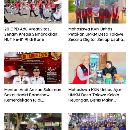
20 OPD Adu Kreativitas,
Mahasiswa KKN Unhas
Senam Kreasi Semarakkan
Petakan UMKM Desa Talawe
HUT ke-81 RI di Bone
Secara Digital, Setiap Usaha
Dilengkapi QR Code
Mentan Andi Amran Sulaiman
Mahasiswa KKN Unhas Ajari
Bakal Hadiri Roadshow
UMKM Desa Talawe Kelola
Kemerdekaan RI di
Keuangan, Bisnis Makin
Mappesangka Bone Besok,
Tertata
Ratusan Doorprize Siap
Dibagikan