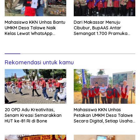
Mahasiswa KKN Unhas Bantu
Dari Makassar Menuju
UMKM Desa Talawe Naik
Cibubur, BupAAS Antar
Kelas Lewat WhatsApp
Semangat 1.700 Pramuka
Business
Sulsel ke Jamnas XI
Rekomendasi untuk kamu
20 OPD Adu Kreativitas,
Mahasiswa KKN Unhas
Senam Kreasi Semarakkan
Petakan UMKM Desa Talawe
HUT ke-81 RI di Bone
Secara Digital, Setiap Usaha
Dilengkapi QR Code