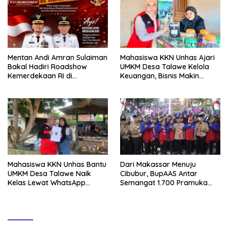
Mentan Andi Amran Sulaiman
Mahasiswa KKN Unhas Ajari
Bakal Hadiri Roadshow
UMKM Desa Talawe Kelola
Kemerdekaan RI di
Keuangan, Bisnis Makin
Mappesangka Bone Besok,
Tertata
Ratusan Doorprize Siap
Dibagikan
Mahasiswa KKN Unhas Bantu
Dari Makassar Menuju
UMKM Desa Talawe Naik
Cibubur, BupAAS Antar
Kelas Lewat WhatsApp
Semangat 1.700 Pramuka
Business
Sulsel ke Jamnas XI