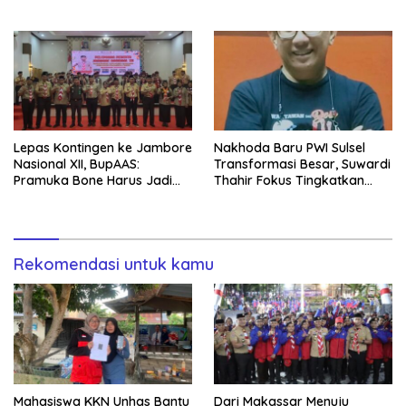
Kemerdekaan PAUD
Kontribusi untuk Bangsa
Terbesar dari 27 Kecamatan
Lepas Kontingen ke Jambore
Nakhoda Baru PWI Sulsel
Nasional XII, BupAAS:
Transformasi Besar, Suwardi
Pramuka Bone Harus Jadi
Thahir Fokus Tingkatkan
Teladan dan Jaga Nama
Kompetensi Wartawan dan
Baik Daerah
Digitalisasi Organisasi
Rekomendasi untuk kamu
Mahasiswa KKN Unhas Bantu
Dari Makassar Menuju