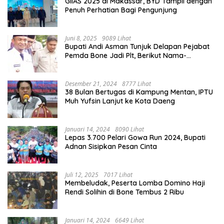
GIIAS 2025 di Makassar, BYD Tampil dengan
Penuh Perhatian Bagi Pengunjung
Juni 8, 2025
9089 Lihat
Bupati Andi Asman Tunjuk Delapan Pejabat
Pemda Bone Jadi Plt, Berikut Nama-
namanya
Desember 21, 2024
8777 Lihat
38 Bulan Bertugas di Kampung Mentan, IPTU
Muh Yufsin Lanjut ke Kota Daeng
Januari 14, 2024
8090 Lihat
Lepas 3.700 Pelari Gowa Run 2024, Bupati
Adnan Sisipkan Pesan Cinta
Juli 12, 2025
7017 Lihat
Membeludak, Peserta Lomba Domino Haji
Rendi Solihin di Bone Tembus 2 Ribu
Januari 14, 2024
6649 Lihat