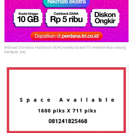
Indosat Ooredoo Hutchison (IOH) melalui brand Tri memberikan untung
berlipat. (ist)