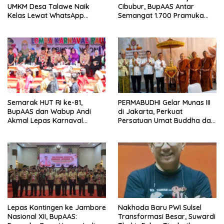
UMKM Desa Talawe Naik
Cibubur, BupAAS Antar
Kelas Lewat WhatsApp
Semangat 1.700 Pramuka
Business
Sulsel ke Jamnas XI
Semarak HUT RI ke-81,
PERMABUDHI Gelar Munas III
BupAAS dan Wabup Andi
di Jakarta, Perkuat
Akmal Lepas Karnaval
Persatuan Umat Buddha dan
Kemerdekaan PAUD
Kontribusi untuk Bangsa
Terbesar dari 27 Kecamatan
Lepas Kontingen ke Jambore
Nakhoda Baru PWI Sulsel
Nasional XII, BupAAS:
Transformasi Besar, Suwardi