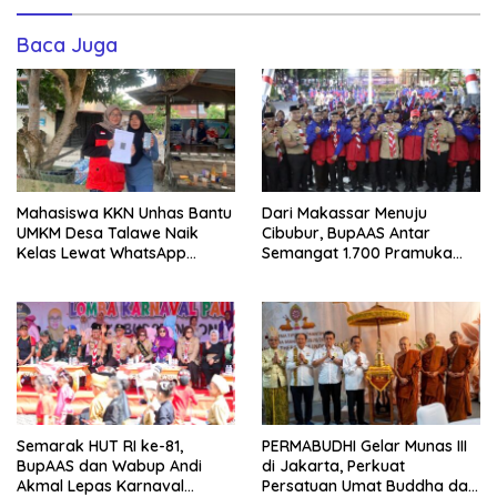
Baca Juga
Mahasiswa KKN Unhas Bantu
Dari Makassar Menuju
UMKM Desa Talawe Naik
Cibubur, BupAAS Antar
Kelas Lewat WhatsApp
Semangat 1.700 Pramuka
Business
Sulsel ke Jamnas XI
Semarak HUT RI ke-81,
PERMABUDHI Gelar Munas III
BupAAS dan Wabup Andi
di Jakarta, Perkuat
Akmal Lepas Karnaval
Persatuan Umat Buddha dan