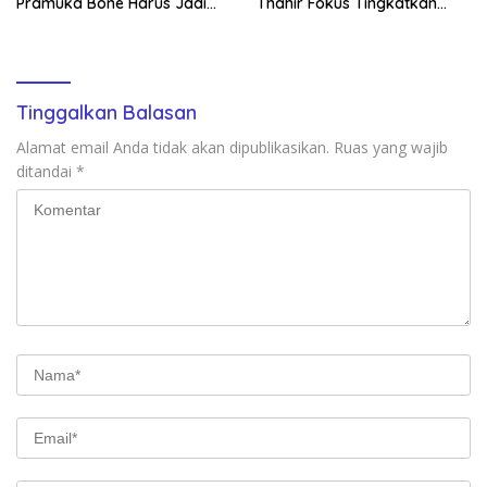
Pramuka Bone Harus Jadi
Thahir Fokus Tingkatkan
Teladan dan Jaga Nama
Kompetensi Wartawan dan
Baik Daerah
Digitalisasi Organisasi
Tinggalkan Balasan
Alamat email Anda tidak akan dipublikasikan.
Ruas yang wajib
ditandai
*