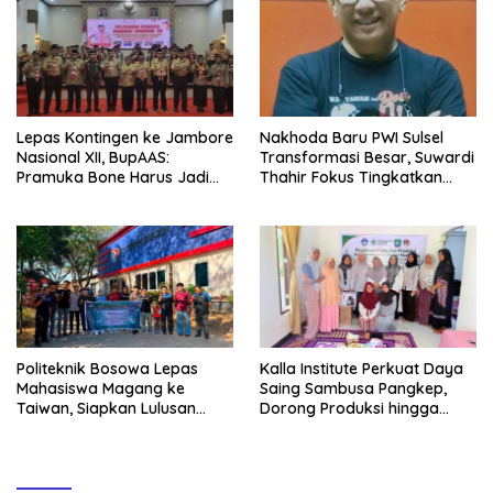
Lepas Kontingen ke Jambore
Nakhoda Baru PWI Sulsel
Nasional XII, BupAAS:
Transformasi Besar, Suwardi
Pramuka Bone Harus Jadi
Thahir Fokus Tingkatkan
Teladan dan Jaga Nama
Kompetensi Wartawan dan
Baik Daerah
Digitalisasi Organisasi
Politeknik Bosowa Lepas
Kalla Institute Perkuat Daya
Mahasiswa Magang ke
Saing Sambusa Pangkep,
Taiwan, Siapkan Lulusan
Dorong Produksi hingga
Vokasi Berdaya Saing Global
1.500 Potong per Hari Lewat
Transformasi Digital