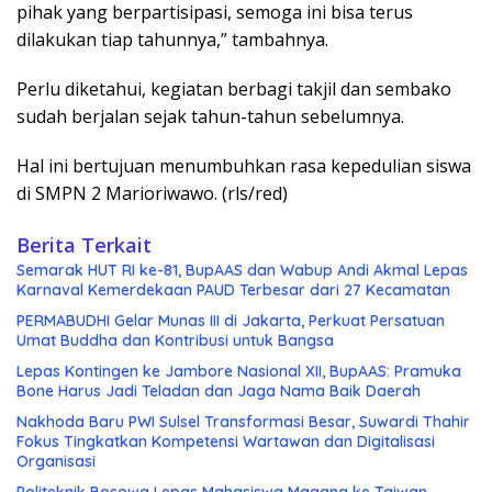
pihak yang berpartisipasi, semoga ini bisa terus
dilakukan tiap tahunnya,” tambahnya.
Perlu diketahui, kegiatan berbagi takjil dan sembako
sudah berjalan sejak tahun-tahun sebelumnya.
Hal ini bertujuan menumbuhkan rasa kepedulian siswa
di SMPN 2 Marioriwawo. (rls/red)
Berita Terkait
Semarak HUT RI ke-81, BupAAS dan Wabup Andi Akmal Lepas
Karnaval Kemerdekaan PAUD Terbesar dari 27 Kecamatan
PERMABUDHI Gelar Munas III di Jakarta, Perkuat Persatuan
Umat Buddha dan Kontribusi untuk Bangsa
Lepas Kontingen ke Jambore Nasional XII, BupAAS: Pramuka
Bone Harus Jadi Teladan dan Jaga Nama Baik Daerah
Nakhoda Baru PWI Sulsel Transformasi Besar, Suwardi Thahir
Fokus Tingkatkan Kompetensi Wartawan dan Digitalisasi
Organisasi
Politeknik Bosowa Lepas Mahasiswa Magang ke Taiwan,