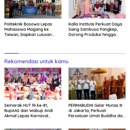
Politeknik Bosowa Lepas
Kalla Institute Perkuat Daya
Mahasiswa Magang ke
Saing Sambusa Pangkep,
Taiwan, Siapkan Lulusan
Dorong Produksi hingga
Vokasi Berdaya Saing Global
1.500 Potong per Hari Lewat
Transformasi Digital
Rekomendasi untuk kamu
Semarak HUT RI ke-81,
PERMABUDHI Gelar Munas III
BupAAS dan Wabup Andi
di Jakarta, Perkuat
Akmal Lepas Karnaval
Persatuan Umat Buddha dan
Kemerdekaan PAUD
Kontribusi untuk Bangsa
Terbesar dari 27 Kecamatan