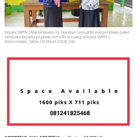
Kepala SMPN 2 Marioriwawo, Hj. Nuralam Sainuddin menyerahkan paket
sembako kepada pegawai non ASN di ruang sirkulasi SMPN 2
Marioriwawo, Sabtu (30 Maret 2024). (ist)