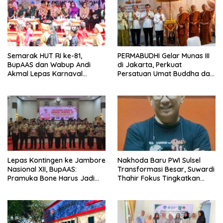
Semarak HUT RI ke-81,
PERMABUDHI Gelar Munas III
BupAAS dan Wabup Andi
di Jakarta, Perkuat
Akmal Lepas Karnaval
Persatuan Umat Buddha dan
Kemerdekaan PAUD
Kontribusi untuk Bangsa
Terbesar dari 27 Kecamatan
Lepas Kontingen ke Jambore
Nakhoda Baru PWI Sulsel
Nasional XII, BupAAS:
Transformasi Besar, Suwardi
Pramuka Bone Harus Jadi
Thahir Fokus Tingkatkan
Teladan dan Jaga Nama
Kompetensi Wartawan dan
Baik Daerah
Digitalisasi Organisasi