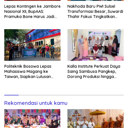
Lepas Kontingen ke Jambore
Nakhoda Baru PWI Sulsel
Nasional XII, BupAAS:
Transformasi Besar, Suwardi
Pramuka Bone Harus Jadi
Thahir Fokus Tingkatkan
Teladan dan Jaga Nama
Kompetensi Wartawan dan
Baik Daerah
Digitalisasi Organisasi
Politeknik Bosowa Lepas
Kalla Institute Perkuat Daya
Mahasiswa Magang ke
Saing Sambusa Pangkep,
Taiwan, Siapkan Lulusan
Dorong Produksi hingga
Vokasi Berdaya Saing Global
1.500 Potong per Hari Lewat
Transformasi Digital
Rekomendasi untuk kamu