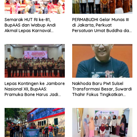
Semarak HUT RI ke-81,
PERMABUDHI Gelar Munas III
BupAAS dan Wabup Andi
di Jakarta, Perkuat
Akmal Lepas Karnaval
Persatuan Umat Buddha dan
Kemerdekaan PAUD
Kontribusi untuk Bangsa
Terbesar dari 27 Kecamatan
Lepas Kontingen ke Jambore
Nakhoda Baru PWI Sulsel
Nasional XII, BupAAS:
Transformasi Besar, Suwardi
Pramuka Bone Harus Jadi
Thahir Fokus Tingkatkan
Teladan dan Jaga Nama
Kompetensi Wartawan dan
Baik Daerah
Digitalisasi Organisasi