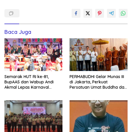
Baca Juga
Semarak HUT RI ke-81,
PERMABUDHI Gelar Munas III
BupAAS dan Wabup Andi
di Jakarta, Perkuat
Akmal Lepas Karnaval
Persatuan Umat Buddha dan
Kemerdekaan PAUD
Kontribusi untuk Bangsa
Terbesar dari 27 Kecamatan