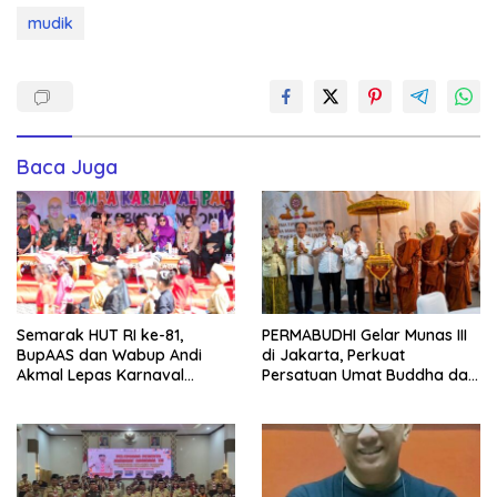
mudik
Baca Juga
Semarak HUT RI ke-81,
PERMABUDHI Gelar Munas III
BupAAS dan Wabup Andi
di Jakarta, Perkuat
Akmal Lepas Karnaval
Persatuan Umat Buddha dan
Kemerdekaan PAUD
Kontribusi untuk Bangsa
Terbesar dari 27 Kecamatan