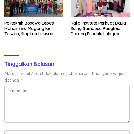
Politeknik Bosowa Lepas
Kalla Institute Perkuat Daya
Mahasiswa Magang ke
Saing Sambusa Pangkep,
Taiwan, Siapkan Lulusan
Dorong Produksi hingga
Vokasi Berdaya Saing Global
1.500 Potong per Hari Lewat
Transformasi Digital
Tinggalkan Balasan
Alamat email Anda tidak akan dipublikasikan.
Ruas yang wajib
ditandai
*