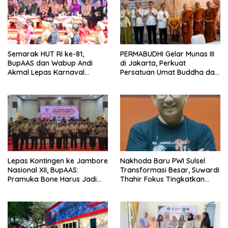
Semarak HUT RI ke-81,
PERMABUDHI Gelar Munas III
BupAAS dan Wabup Andi
di Jakarta, Perkuat
Akmal Lepas Karnaval
Persatuan Umat Buddha dan
Kemerdekaan PAUD
Kontribusi untuk Bangsa
Terbesar dari 27 Kecamatan
Lepas Kontingen ke Jambore
Nakhoda Baru PWI Sulsel
Nasional XII, BupAAS:
Transformasi Besar, Suwardi
Pramuka Bone Harus Jadi
Thahir Fokus Tingkatkan
Teladan dan Jaga Nama
Kompetensi Wartawan dan
Baik Daerah
Digitalisasi Organisasi