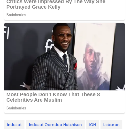
Indosat
Indosat Ooredoo Hutchison
IOH
Lebaran