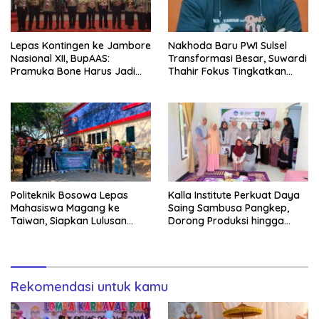
Lepas Kontingen ke Jambore
Nakhoda Baru PWI Sulsel
Nasional XII, BupAAS:
Transformasi Besar, Suwardi
Pramuka Bone Harus Jadi
Thahir Fokus Tingkatkan
Teladan dan Jaga Nama
Kompetensi Wartawan dan
Baik Daerah
Digitalisasi Organisasi
Politeknik Bosowa Lepas
Kalla Institute Perkuat Daya
Mahasiswa Magang ke
Saing Sambusa Pangkep,
Taiwan, Siapkan Lulusan
Dorong Produksi hingga
Vokasi Berdaya Saing Global
1.500 Potong per Hari Lewat
Transformasi Digital
Rekomendasi untuk kamu