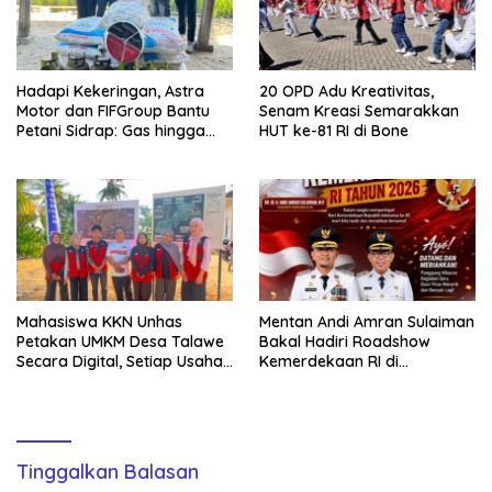
Hadapi Kekeringan, Astra
20 OPD Adu Kreativitas,
Motor dan FIFGroup Bantu
Senam Kreasi Semarakkan
Petani Sidrap: Gas hingga
HUT ke-81 RI di Bone
Selang Air untuk Sawah
Mahasiswa KKN Unhas
Mentan Andi Amran Sulaiman
Petakan UMKM Desa Talawe
Bakal Hadiri Roadshow
Secara Digital, Setiap Usaha
Kemerdekaan RI di
Dilengkapi QR Code
Mappesangka Bone Besok,
Ratusan Doorprize Siap
Dibagikan
Tinggalkan Balasan