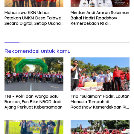
Mahasiswa KKN Unhas
Mentan Andi Amran Sulaiman
Petakan UMKM Desa Talawe
Bakal Hadiri Roadshow
Secara Digital, Setiap Usaha
Kemerdekaan RI di
Dilengkapi QR Code
Mappesangka Bone Besok,
Ratusan Doorprize Siap
Dibagikan
Rekomendasi untuk kamu
TNI – Polri dan Warga Satu
Trio “Sulaiman” Hadir, Lautan
Barisan, Fun Bike NBOD Jadi
Manusia Tumpah di
Ajang Perkuat Kebersamaan
Roadshow Kemerdekaan RI
2026 di Ponre Bone