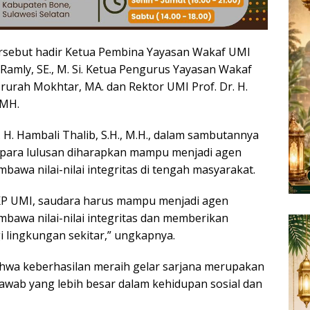
rsebut hadir Ketua Pembina Yayasan Wakaf UMI
 Ramly, SE., M. Si. Ketua Pengurus Yayasan Wakaf
asrurah Mokhtar, MA. dan Rektor UMI
Prof. Dr. H.
, MH
.
. H. Hambali Thalib, S.H., M.H., dalam sambutannya
ara lulusan diharapkan mampu menjadi agen
awa nilai-nilai integritas di tengah masyarakat.
IKP UMI, saudara harus mampu menjadi agen
awa nilai-nilai integritas dan memberikan
i lingkungan sekitar,” ungkapnya.
wa keberhasilan meraih gelar sarjana merupakan
jawab yang lebih besar dalam kehidupan sosial dan