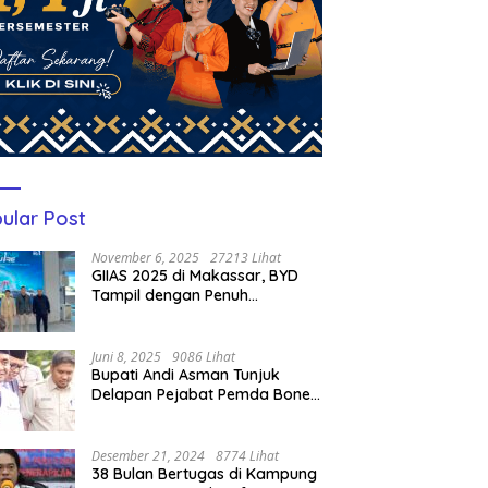
ular Post
November 6, 2025
27213 Lihat
GIIAS 2025 di Makassar, BYD
Tampil dengan Penuh
Perhatian Bagi Pengunjung
Juni 8, 2025
9086 Lihat
Bupati Andi Asman Tunjuk
Delapan Pejabat Pemda Bone
Jadi Plt, Berikut Nama-
namanya
Desember 21, 2024
8774 Lihat
38 Bulan Bertugas di Kampung