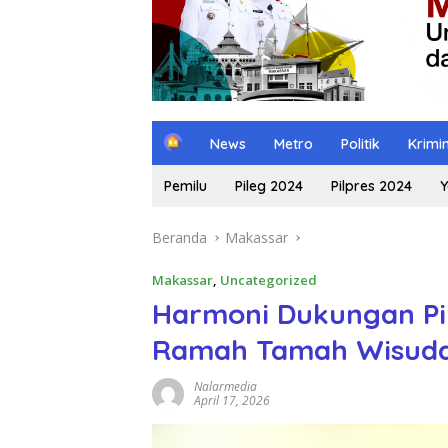
H
News
Metro
Politik
Krimi
o
m
Pemilu
Pileg 2024
Pilpres 2024
Y
e
Beranda
Makassar
Makassar
,
Uncategorized
Harmoni Dukungan Pi
Ramah Tamah Wisudaw
Nalarmedia
April 17, 2026