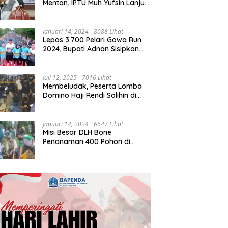
Mentan, IPTU Muh Yufsin Lanjut
ke Kota Daeng
Januari 14, 2024
8088 Lihat
Lepas 3.700 Pelari Gowa Run
2024, Bupati Adnan Sisipkan
Pesan Cinta
Juli 12, 2025
7016 Lihat
Membeludak, Peserta Lomba
Domino Haji Rendi Solihin di
Bone Tembus 2 Ribu
Januari 14, 2024
6647 Lihat
Misi Besar DLH Bone
Penanaman 400 Pohon di
Tondong