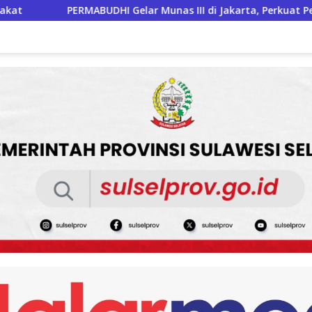
as III di Jakarta, Perkuat Persatuan Umat Buddha dan Kontrib