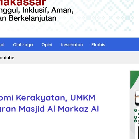
nal
Olahraga
Opini
Kesehatan
Ekobis
outube
omi Kerakyatan, UMKM
aran Masjid Al Markaz Al