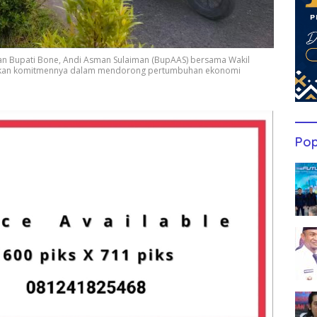
n Bupati Bone, Andi Asman Sulaiman (BupAAS) bersama Wakil
jukkan komitmennya dalam mendorong pertumbuhan ekonomi
Pop