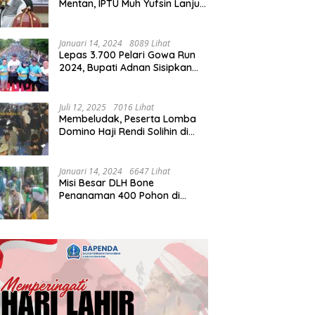
Mentan, IPTU Muh Yufsin Lanjut
ke Kota Daeng
Januari 14, 2024
8089 Lihat
Lepas 3.700 Pelari Gowa Run
2024, Bupati Adnan Sisipkan
Pesan Cinta
Juli 12, 2025
7016 Lihat
Membeludak, Peserta Lomba
Domino Haji Rendi Solihin di
Bone Tembus 2 Ribu
Januari 14, 2024
6647 Lihat
Misi Besar DLH Bone
Penanaman 400 Pohon di
Tondong