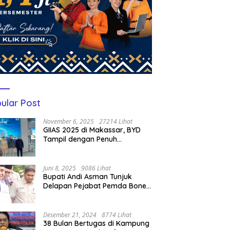
ular Post
November 6, 2025
27214 Lihat
GIIAS 2025 di Makassar, BYD
Tampil dengan Penuh
Perhatian Bagi Pengunjung
Juni 8, 2025
9086 Lihat
Bupati Andi Asman Tunjuk
Delapan Pejabat Pemda Bone
Jadi Plt, Berikut Nama-
namanya
Desember 21, 2024
8774 Lihat
38 Bulan Bertugas di Kampung