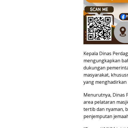
Kepala Dinas Perda
mengungkapkan bahw
dukungan pemerinta
masyarakat, khususn
yang menghadirkan 
Menurutnya, Dinas 
area pelataran masj
tertib dan nyaman, 
penjemputan jemaah 