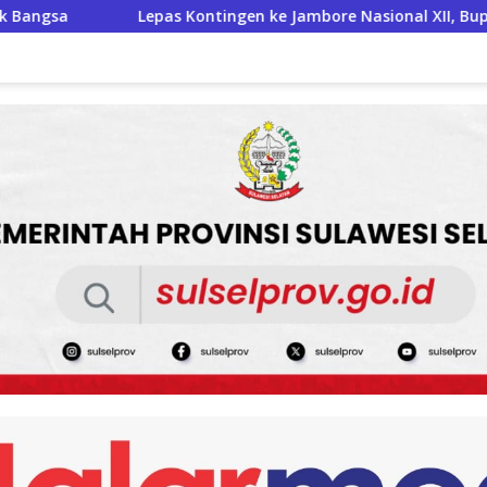
e Jambore Nasional XII, BupAAS: Pramuka Bone Harus Jadi Tel