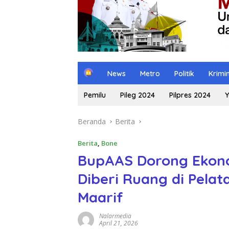
H
News
Metro
Politik
Krimi
o
m
Pemilu
Pileg 2024
Pilpres 2024
Y
e
Beranda
Berita
Berita
,
Bone
BupAAS Dorong Ekon
Diberi Ruang di Pelat
Maarif
Nalarmedia
April 21, 2026