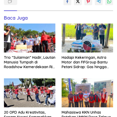
Baca Juga
Trio “Sulaiman” Hadir, Lautan
Hadapi Kekeringan, Astra
Manusia Tumpah di
Motor dan FIFGroup Bantu
Roadshow Kemerdekaan RI
Petani Sidrap: Gas hingga
2026 di Ponre Bone
Selang Air untuk Sawah
20 OPD Adu Kreativitas,
Mahasiswa KKN Unhas
Senam Kreasi Semarakkan
Petakan UMKM Desa Talawe