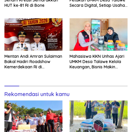
HUT ke-81 RI di Bone
Secara Digital, Setiap Usaha
Dilengkapi QR Code
Mentan Andi Amran Sulaiman
Mahasiswa KKN Unhas Ajari
Bakal Hadiri Roadshow
UMKM Desa Talawe Kelola
Kemerdekaan RI di
Keuangan, Bisnis Makin
Mappesangka Bone Besok,
Tertata
Ratusan Doorprize Siap
Dibagikan
Rekomendasi untuk kamu