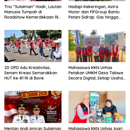
Trio “Sulaiman” Hadir, Lautan
Hadapi Kekeringan, Astra
Manusia Tumpah di
Motor dan FIFGroup Bantu
Roadshow Kemerdekaan RI
Petani Sidrap: Gas hingga
2026 di Ponre Bone
Selang Air untuk Sawah
20 OPD Adu Kreativitas,
Mahasiswa KKN Unhas
Senam Kreasi Semarakkan
Petakan UMKM Desa Talawe
HUT ke-81 RI di Bone
Secara Digital, Setiap Usaha
Dilengkapi QR Code
Mentan Andi Amran Sulaiman
Mahasiswa KKN Unhas Ajari