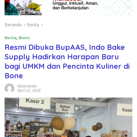
Beranda
Berita
Berita
,
Bisnis
Resmi Dibuka BupAAS, Indo Bake
Supply Hadirkan Harapan Baru
bagi UMKM dan Pencinta Kuliner di
Bone
Nalarmedia
April 22, 2026