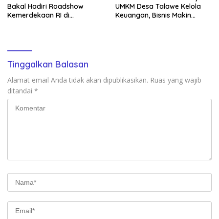
Bakal Hadiri Roadshow
UMKM Desa Talawe Kelola
Kemerdekaan RI di
Keuangan, Bisnis Makin
Mappesangka Bone Besok,
Tertata
Ratusan Doorprize Siap
Dibagikan
Tinggalkan Balasan
Alamat email Anda tidak akan dipublikasikan.
Ruas yang wajib
ditandai
*