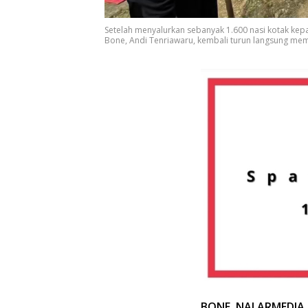
Setelah menyalurkan sebanyak 1.600 nasi kotak kepa
Bone, Andi Tenriawaru, kembali turun langsung me
BONE, NALARMEDIA 