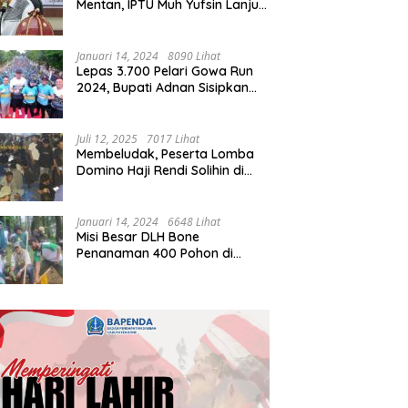
Mentan, IPTU Muh Yufsin Lanjut
ke Kota Daeng
Januari 14, 2024
8090 Lihat
Lepas 3.700 Pelari Gowa Run
2024, Bupati Adnan Sisipkan
Pesan Cinta
Juli 12, 2025
7017 Lihat
Membeludak, Peserta Lomba
Domino Haji Rendi Solihin di
Bone Tembus 2 Ribu
Januari 14, 2024
6648 Lihat
Misi Besar DLH Bone
Penanaman 400 Pohon di
Tondong