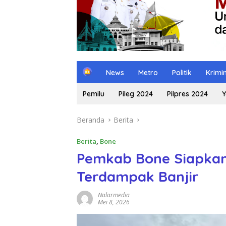
H
News
Metro
Politik
Krimi
o
m
Pemilu
Pileg 2024
Pilpres 2024
Y
e
Beranda
Berita
Berita
,
Bone
Pemkab Bone Siapka
Terdampak Banjir
Nalarmedia
Mei 8, 2026