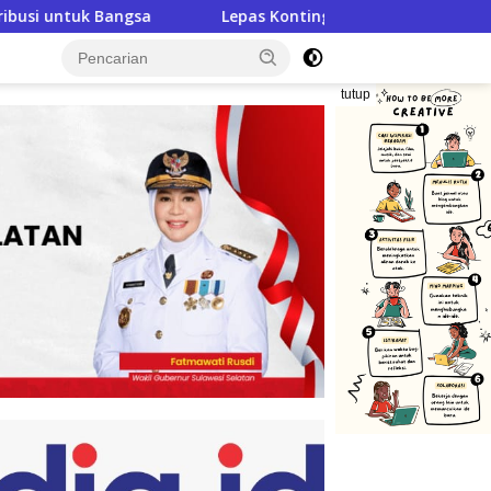
Kontingen ke Jambore Nasional XII, BupAAS: Pramuka Bone Haru
tutup