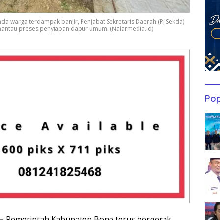
da warga terdampak banjir, Penjabat Sekretaris Daerah (Pj Sekda)
mantau proses penyiapan dapur umum. (Nalarmedia.id)
Pop
–
Pemerintah Kabupaten Bone terus bergerak