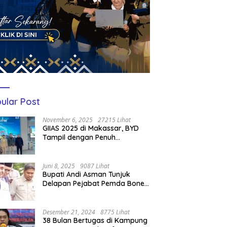
ular Post
November 6, 2025
27215 Lihat
GIIAS 2025 di Makassar, BYD
Tampil dengan Penuh
Perhatian Bagi Pengunjung
Juni 8, 2025
9087 Lihat
Bupati Andi Asman Tunjuk
Delapan Pejabat Pemda Bone
Jadi Plt, Berikut Nama-
namanya
Desember 21, 2024
8775 Lihat
38 Bulan Bertugas di Kampung