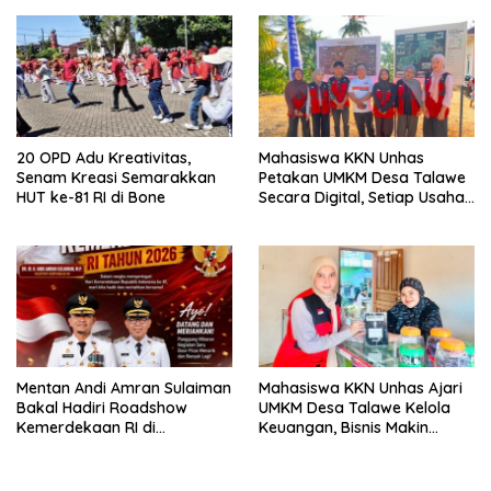
20 OPD Adu Kreativitas,
Mahasiswa KKN Unhas
Senam Kreasi Semarakkan
Petakan UMKM Desa Talawe
HUT ke-81 RI di Bone
Secara Digital, Setiap Usaha
Dilengkapi QR Code
Mentan Andi Amran Sulaiman
Mahasiswa KKN Unhas Ajari
Bakal Hadiri Roadshow
UMKM Desa Talawe Kelola
Kemerdekaan RI di
Keuangan, Bisnis Makin
Mappesangka Bone Besok,
Tertata
Ratusan Doorprize Siap
Dibagikan