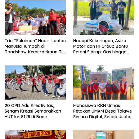
Trio “Sulaiman” Hadir, Lautan
Hadapi Kekeringan, Astra
Manusia Tumpah di
Motor dan FIFGroup Bantu
Roadshow Kemerdekaan RI
Petani Sidrap: Gas hingga
2026 di Ponre Bone
Selang Air untuk Sawah
20 OPD Adu Kreativitas,
Mahasiswa KKN Unhas
Senam Kreasi Semarakkan
Petakan UMKM Desa Talawe
HUT ke-81 RI di Bone
Secara Digital, Setiap Usaha
Dilengkapi QR Code