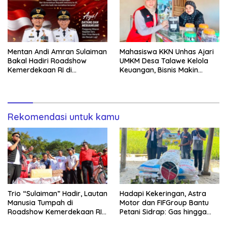
Mentan Andi Amran Sulaiman
Mahasiswa KKN Unhas Ajari
Bakal Hadiri Roadshow
UMKM Desa Talawe Kelola
Kemerdekaan RI di
Keuangan, Bisnis Makin
Mappesangka Bone Besok,
Tertata
Ratusan Doorprize Siap
Dibagikan
Rekomendasi untuk kamu
Trio “Sulaiman” Hadir, Lautan
Hadapi Kekeringan, Astra
Manusia Tumpah di
Motor dan FIFGroup Bantu
Roadshow Kemerdekaan RI
Petani Sidrap: Gas hingga
2026 di Ponre Bone
Selang Air untuk Sawah