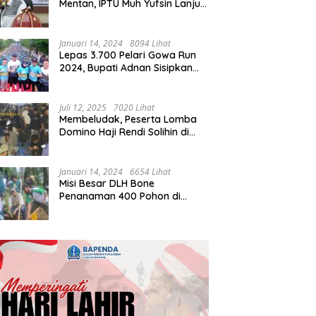
Mentan, IPTU Muh Yufsin Lanjut
ke Kota Daeng
Januari 14, 2024
8094 Lihat
Lepas 3.700 Pelari Gowa Run
2024, Bupati Adnan Sisipkan
Pesan Cinta
Juli 12, 2025
7020 Lihat
Membeludak, Peserta Lomba
Domino Haji Rendi Solihin di
Bone Tembus 2 Ribu
Januari 14, 2024
6654 Lihat
Misi Besar DLH Bone
Penanaman 400 Pohon di
Tondong