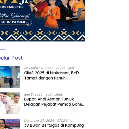
ular Post
November 6, 2025
27224 Lihat
GIIAS 2025 di Makassar, BYD
Tampil dengan Penuh
Perhatian Bagi Pengunjung
Juni 8, 2025
9094 Lihat
Bupati Andi Asman Tunjuk
Delapan Pejabat Pemda Bone
Jadi Plt, Berikut Nama-
namanya
Desember 21, 2024
8782 Lihat
38 Bulan Bertugas di Kampung