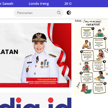
ng
20 OPD Adu Kreativitas, Senam Kreasi Semarakkan H
tutup