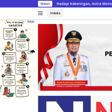
Langsung
Hadapi Kekeringan, Astra Motor dan FIFGroup Bantu Petan
News
ke
konten
Indeks
tutup