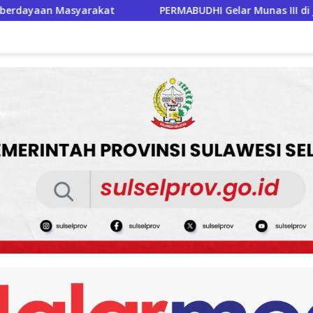
ABUDHI Gelar Munas III di Jakarta, Perkuat Persatuan Umat Bu