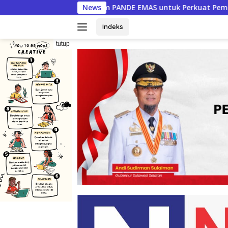
Langsung
DE EMAS untuk Perkuat Pemberdayaan Masyarakat
News
PERM
ke
konten
Indeks
tutup