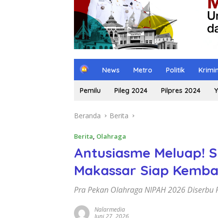
H
News
Metro
Politik
Krimi
o
m
Pemilu
Pileg 2024
Pilpres 2024
Y
e
Beranda
Berita
Berita
,
Olahraga
Antusiasme Meluap! S
Makassar Siap Kemba
Pra Pekan Olahraga NIPAH 2026 Diserbu 
Nalarmedia
Juni 27, 2026