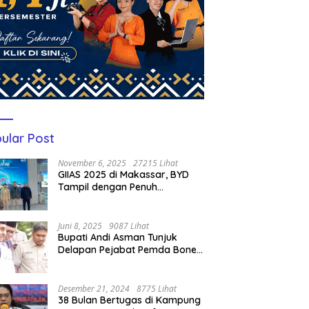
ular Post
November 6, 2025
27215 Lihat
GIIAS 2025 di Makassar, BYD
Tampil dengan Penuh
Perhatian Bagi Pengunjung
Juni 8, 2025
9087 Lihat
Bupati Andi Asman Tunjuk
Delapan Pejabat Pemda Bone
Jadi Plt, Berikut Nama-
namanya
Desember 21, 2024
8775 Lihat
38 Bulan Bertugas di Kampung