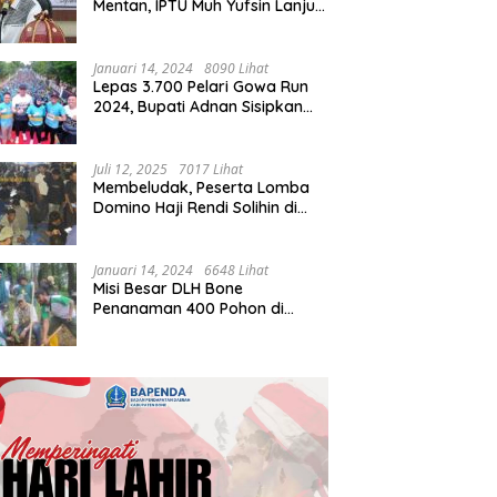
Mentan, IPTU Muh Yufsin Lanjut
ke Kota Daeng
Januari 14, 2024
8090 Lihat
Lepas 3.700 Pelari Gowa Run
2024, Bupati Adnan Sisipkan
Pesan Cinta
Juli 12, 2025
7017 Lihat
Membeludak, Peserta Lomba
Domino Haji Rendi Solihin di
Bone Tembus 2 Ribu
Januari 14, 2024
6648 Lihat
Misi Besar DLH Bone
Penanaman 400 Pohon di
Tondong