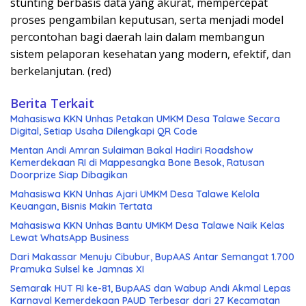
stunting berbasis data yang akurat, mempercepat
proses pengambilan keputusan, serta menjadi model
percontohan bagi daerah lain dalam membangun
sistem pelaporan kesehatan yang modern, efektif, dan
berkelanjutan. (red)
Berita Terkait
Mahasiswa KKN Unhas Petakan UMKM Desa Talawe Secara
Digital, Setiap Usaha Dilengkapi QR Code
Mentan Andi Amran Sulaiman Bakal Hadiri Roadshow
Kemerdekaan RI di Mappesangka Bone Besok, Ratusan
Doorprize Siap Dibagikan
Mahasiswa KKN Unhas Ajari UMKM Desa Talawe Kelola
Keuangan, Bisnis Makin Tertata
Mahasiswa KKN Unhas Bantu UMKM Desa Talawe Naik Kelas
Lewat WhatsApp Business
Dari Makassar Menuju Cibubur, BupAAS Antar Semangat 1.700
Pramuka Sulsel ke Jamnas XI
Semarak HUT RI ke-81, BupAAS dan Wabup Andi Akmal Lepas
Karnaval Kemerdekaan PAUD Terbesar dari 27 Kecamatan