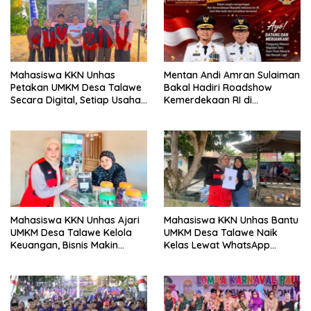
Mahasiswa KKN Unhas
Mentan Andi Amran Sulaiman
Petakan UMKM Desa Talawe
Bakal Hadiri Roadshow
Secara Digital, Setiap Usaha
Kemerdekaan RI di
Dilengkapi QR Code
Mappesangka Bone Besok,
Ratusan Doorprize Siap
Dibagikan
Mahasiswa KKN Unhas Ajari
Mahasiswa KKN Unhas Bantu
UMKM Desa Talawe Kelola
UMKM Desa Talawe Naik
Keuangan, Bisnis Makin
Kelas Lewat WhatsApp
Tertata
Business