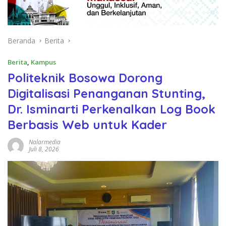
Beranda
Berita
Berita
,
Kampus
Politeknik Bosowa Dorong
Digitalisasi Penanganan Stunting,
Dr. Isminarti Perkenalkan Log Book
Berbasis Web untuk Kader
Nalarmedia
Juli 8, 2026