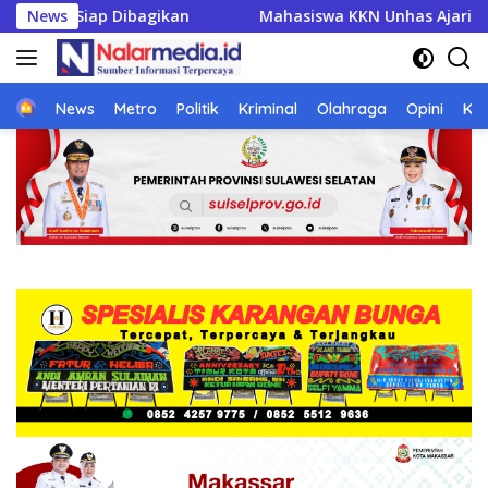
Langsung
wa KKN Unhas Ajari UMKM Desa Talawe Kelola Keuangan, Bisnis
News
ke
konten
Home
News
Metro
Politik
Kriminal
Olahraga
Opini
Ke