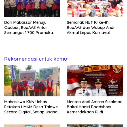
Dari Makassar Menuju
Semarak HUT RI ke-81,
Cibubur, BupAAS Antar
BupAAS dan Wabup Andi
Semangat 1.700 Pramuka
Akmal Lepas Karnaval
Sulsel ke Jamnas XI
Kemerdekaan PAUD
Terbesar dari 27 Kecamatan
Rekomendasi untuk kamu
Mahasiswa KKN Unhas
Mentan Andi Amran Sulaiman
Petakan UMKM Desa Talawe
Bakal Hadiri Roadshow
Secara Digital, Setiap Usaha
Kemerdekaan RI di
Dilengkapi QR Code
Mappesangka Bone Besok,
Ratusan Doorprize Siap