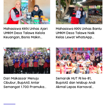
Dibagikan
Mahasiswa KKN Unhas Ajari
Mahasiswa KKN Unhas Bantu
UMKM Desa Talawe Kelola
UMKM Desa Talawe Naik
Keuangan, Bisnis Makin
Kelas Lewat WhatsApp
Tertata
Business
Dari Makassar Menuju
Semarak HUT RI ke-81,
Cibubur, BupAAS Antar
BupAAS dan Wabup Andi
Semangat 1.700 Pramuka
Akmal Lepas Karnaval
Sulsel ke Jamnas XI
Kemerdekaan PAUD
Terbesar dari 27 Kecamatan