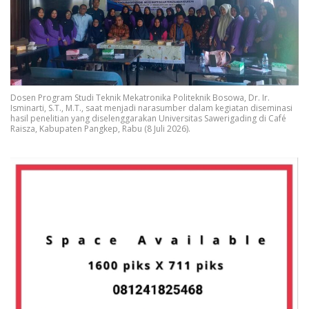
Dosen Program Studi Teknik Mekatronika Politeknik Bosowa, Dr. Ir.
Isminarti, S.T., M.T., saat menjadi narasumber dalam kegiatan diseminasi
hasil penelitian yang diselenggarakan Universitas Sawerigading di Café
Raisza, Kabupaten Pangkep, Rabu (8 Juli 2026).