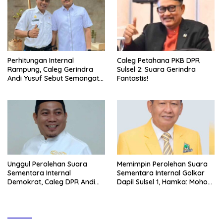
Perhitungan Internal
Caleg Petahana PKB DPR
Rampung, Caleg Gerindra
Sulsel 2: Suara Gerindra
Andi Yusuf Sebut Semangat
Fantastis!
Ketua Menginspirasi, Siapa
Dimaksud?
Unggul Perolehan Suara
Memimpin Perolehan Suara
Sementara Internal
Sementara Internal Golkar
Demokrat, Caleg DPR Andi
Dapil Sulsel 1, Hamka: Mohon
Muzakkir Aqil: Harus Dikawal
Doanya
hingga Akhir