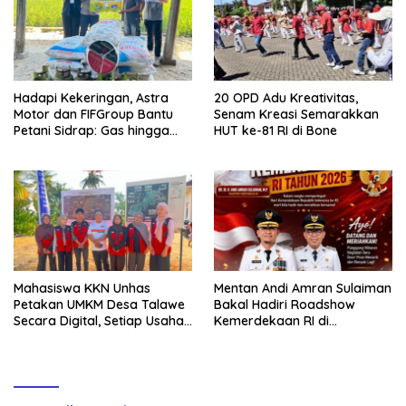
Hadapi Kekeringan, Astra
20 OPD Adu Kreativitas,
Motor dan FIFGroup Bantu
Senam Kreasi Semarakkan
Petani Sidrap: Gas hingga
HUT ke-81 RI di Bone
Selang Air untuk Sawah
Mahasiswa KKN Unhas
Mentan Andi Amran Sulaiman
Petakan UMKM Desa Talawe
Bakal Hadiri Roadshow
Secara Digital, Setiap Usaha
Kemerdekaan RI di
Dilengkapi QR Code
Mappesangka Bone Besok,
Ratusan Doorprize Siap
Dibagikan