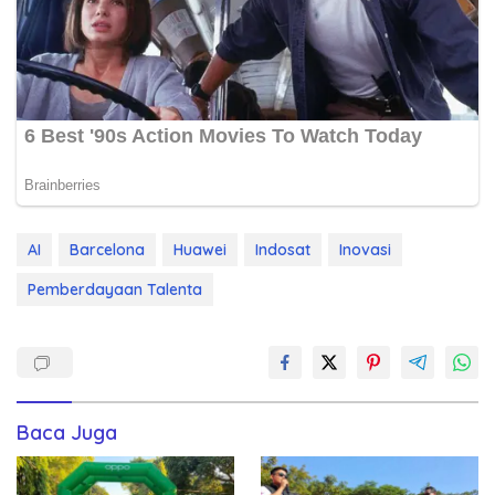
AI
Barcelona
Huawei
Indosat
Inovasi
Pemberdayaan Talenta
Baca Juga