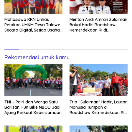
Mahasiswa KKN Unhas
Mentan Andi Amran Sulaiman
Petakan UMKM Desa Talawe
Bakal Hadiri Roadshow
Secara Digital, Setiap Usaha
Kemerdekaan RI di
Dilengkapi QR Code
Mappesangka Bone Besok,
Ratusan Doorprize Siap
Dibagikan
Rekomendasi untuk kamu
TNI – Polri dan Warga Satu
Trio “Sulaiman” Hadir, Lautan
Barisan, Fun Bike NBOD Jadi
Manusia Tumpah di
Ajang Perkuat Kebersamaan
Roadshow Kemerdekaan RI
2026 di Ponre Bone