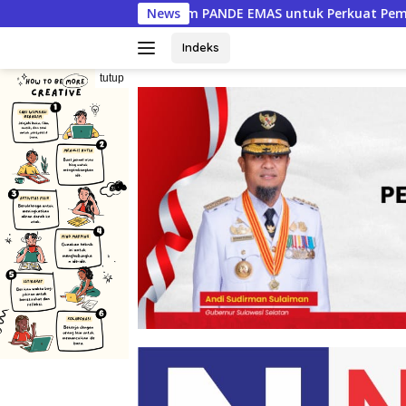
Langsung
ANDE EMAS untuk Perkuat Pemberdayaan Masyarakat
News
PER
ke
konten
Indeks
tutup