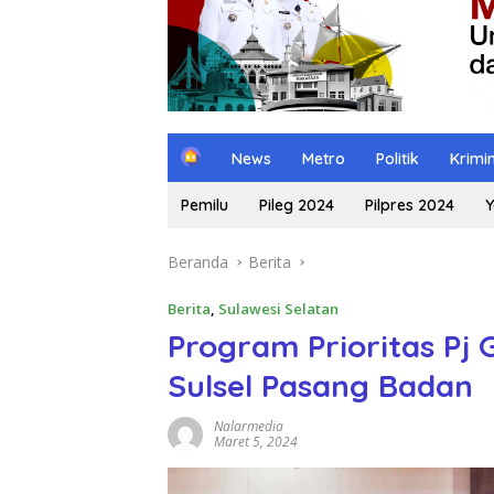
H
News
Metro
Politik
Krimi
o
m
Pemilu
Pileg 2024
Pilpres 2024
Y
e
Beranda
Berita
Berita
,
Sulawesi Selatan
Program Prioritas Pj 
Sulsel Pasang Badan
Nalarmedia
Maret 5, 2024