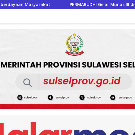
MABUDHI Gelar Munas III di Jakarta, Perkuat Persatuan Umat 