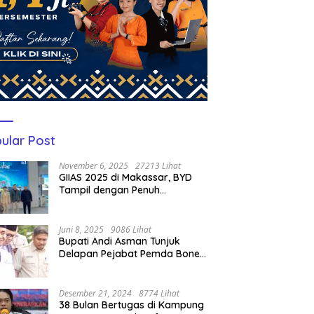
ular Post
November 6, 2025
27213 Lihat
GIIAS 2025 di Makassar, BYD
Tampil dengan Penuh
Perhatian Bagi Pengunjung
Juni 8, 2025
9086 Lihat
Bupati Andi Asman Tunjuk
Delapan Pejabat Pemda Bone
Jadi Plt, Berikut Nama-
namanya
Desember 21, 2024
8774 Lihat
38 Bulan Bertugas di Kampung