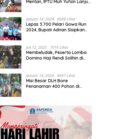
Mentan, IPTU Muh Yufsin Lanjut
ke Kota Daeng
Januari 14, 2024
8088 Lihat
Lepas 3.700 Pelari Gowa Run
2024, Bupati Adnan Sisipkan
Pesan Cinta
Juli 12, 2025
7016 Lihat
Membeludak, Peserta Lomba
Domino Haji Rendi Solihin di
Bone Tembus 2 Ribu
Januari 14, 2024
6647 Lihat
Misi Besar DLH Bone
Penanaman 400 Pohon di
Tondong