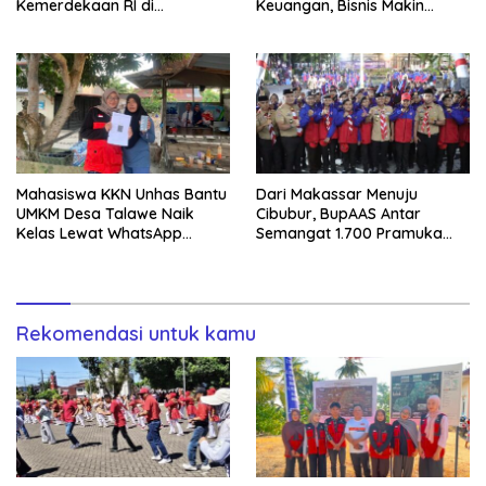
Kemerdekaan RI di
Keuangan, Bisnis Makin
Mappesangka Bone Besok,
Tertata
Ratusan Doorprize Siap
Dibagikan
Mahasiswa KKN Unhas Bantu
Dari Makassar Menuju
UMKM Desa Talawe Naik
Cibubur, BupAAS Antar
Kelas Lewat WhatsApp
Semangat 1.700 Pramuka
Business
Sulsel ke Jamnas XI
Rekomendasi untuk kamu