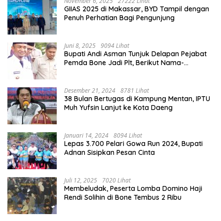
November 6, 2025
27222 Lihat
GIIAS 2025 di Makassar, BYD Tampil dengan
Penuh Perhatian Bagi Pengunjung
Juni 8, 2025
9094 Lihat
Bupati Andi Asman Tunjuk Delapan Pejabat
Pemda Bone Jadi Plt, Berikut Nama-
namanya
Desember 21, 2024
8781 Lihat
38 Bulan Bertugas di Kampung Mentan, IPTU
Muh Yufsin Lanjut ke Kota Daeng
Januari 14, 2024
8094 Lihat
Lepas 3.700 Pelari Gowa Run 2024, Bupati
Adnan Sisipkan Pesan Cinta
Juli 12, 2025
7020 Lihat
Membeludak, Peserta Lomba Domino Haji
Rendi Solihin di Bone Tembus 2 Ribu