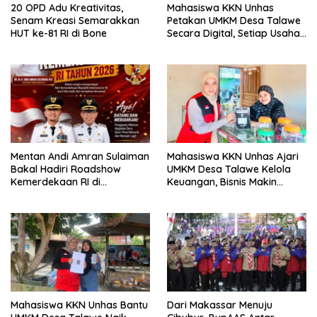
20 OPD Adu Kreativitas,
Mahasiswa KKN Unhas
Senam Kreasi Semarakkan
Petakan UMKM Desa Talawe
HUT ke-81 RI di Bone
Secara Digital, Setiap Usaha
Dilengkapi QR Code
Mentan Andi Amran Sulaiman
Mahasiswa KKN Unhas Ajari
Bakal Hadiri Roadshow
UMKM Desa Talawe Kelola
Kemerdekaan RI di
Keuangan, Bisnis Makin
Mappesangka Bone Besok,
Tertata
Ratusan Doorprize Siap
Dibagikan
Mahasiswa KKN Unhas Bantu
Dari Makassar Menuju