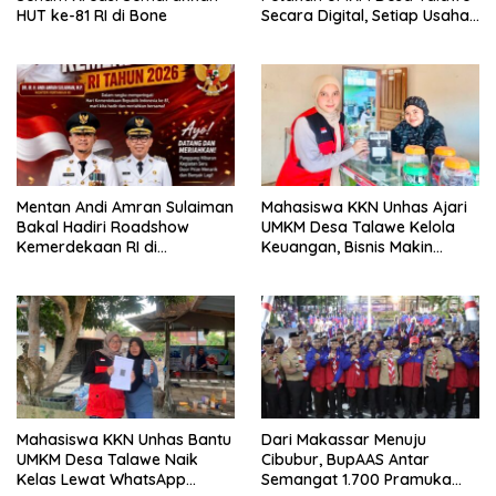
HUT ke-81 RI di Bone
Secara Digital, Setiap Usaha
Dilengkapi QR Code
Mentan Andi Amran Sulaiman
Mahasiswa KKN Unhas Ajari
Bakal Hadiri Roadshow
UMKM Desa Talawe Kelola
Kemerdekaan RI di
Keuangan, Bisnis Makin
Mappesangka Bone Besok,
Tertata
Ratusan Doorprize Siap
Dibagikan
Mahasiswa KKN Unhas Bantu
Dari Makassar Menuju
UMKM Desa Talawe Naik
Cibubur, BupAAS Antar
Kelas Lewat WhatsApp
Semangat 1.700 Pramuka