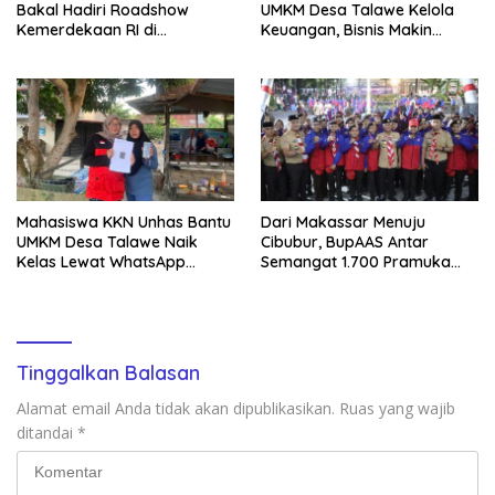
Bakal Hadiri Roadshow
UMKM Desa Talawe Kelola
Kemerdekaan RI di
Keuangan, Bisnis Makin
Mappesangka Bone Besok,
Tertata
Ratusan Doorprize Siap
Dibagikan
Mahasiswa KKN Unhas Bantu
Dari Makassar Menuju
UMKM Desa Talawe Naik
Cibubur, BupAAS Antar
Kelas Lewat WhatsApp
Semangat 1.700 Pramuka
Business
Sulsel ke Jamnas XI
Tinggalkan Balasan
Alamat email Anda tidak akan dipublikasikan.
Ruas yang wajib
ditandai
*