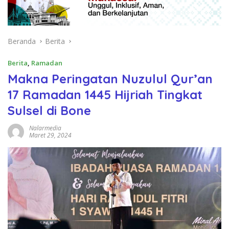
Beranda
Berita
Berita
,
Ramadan
Makna Peringatan Nuzulul Qur’an
17 Ramadan 1445 Hijriah Tingkat
Sulsel di Bone
Nalarmedia
Maret 29, 2024