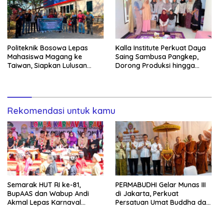
Politeknik Bosowa Lepas
Kalla Institute Perkuat Daya
Mahasiswa Magang ke
Saing Sambusa Pangkep,
Taiwan, Siapkan Lulusan
Dorong Produksi hingga
Vokasi Berdaya Saing Global
1.500 Potong per Hari Lewat
Transformasi Digital
Rekomendasi untuk kamu
Semarak HUT RI ke-81,
PERMABUDHI Gelar Munas III
BupAAS dan Wabup Andi
di Jakarta, Perkuat
Akmal Lepas Karnaval
Persatuan Umat Buddha dan
Kemerdekaan PAUD
Kontribusi untuk Bangsa