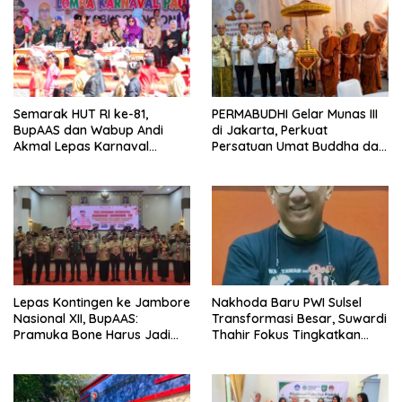
Semarak HUT RI ke-81,
PERMABUDHI Gelar Munas III
BupAAS dan Wabup Andi
di Jakarta, Perkuat
Akmal Lepas Karnaval
Persatuan Umat Buddha dan
Kemerdekaan PAUD
Kontribusi untuk Bangsa
Terbesar dari 27 Kecamatan
Lepas Kontingen ke Jambore
Nakhoda Baru PWI Sulsel
Nasional XII, BupAAS:
Transformasi Besar, Suwardi
Pramuka Bone Harus Jadi
Thahir Fokus Tingkatkan
Teladan dan Jaga Nama
Kompetensi Wartawan dan
Baik Daerah
Digitalisasi Organisasi