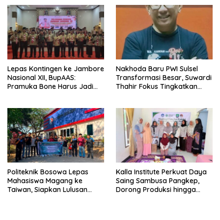
Terbesar dari 27 Kecamatan
Lepas Kontingen ke Jambore
Nakhoda Baru PWI Sulsel
Nasional XII, BupAAS:
Transformasi Besar, Suwardi
Pramuka Bone Harus Jadi
Thahir Fokus Tingkatkan
Teladan dan Jaga Nama
Kompetensi Wartawan dan
Baik Daerah
Digitalisasi Organisasi
Politeknik Bosowa Lepas
Kalla Institute Perkuat Daya
Mahasiswa Magang ke
Saing Sambusa Pangkep,
Taiwan, Siapkan Lulusan
Dorong Produksi hingga
Vokasi Berdaya Saing Global
1.500 Potong per Hari Lewat
Transformasi Digital