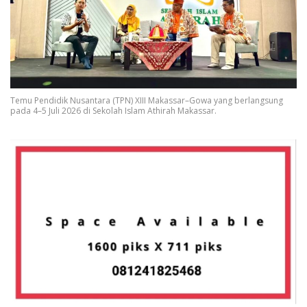
Temu Pendidik Nusantara (TPN) XIII Makassar–Gowa yang berlangsung
pada 4–5 Juli 2026 di Sekolah Islam Athirah Makassar.