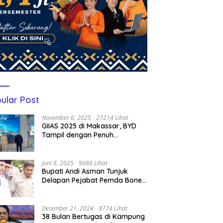
ular Post
November 6, 2025
27214 Lihat
GIIAS 2025 di Makassar, BYD
Tampil dengan Penuh
Perhatian Bagi Pengunjung
Juni 8, 2025
9086 Lihat
Bupati Andi Asman Tunjuk
Delapan Pejabat Pemda Bone
Jadi Plt, Berikut Nama-
namanya
Desember 21, 2024
8774 Lihat
38 Bulan Bertugas di Kampung