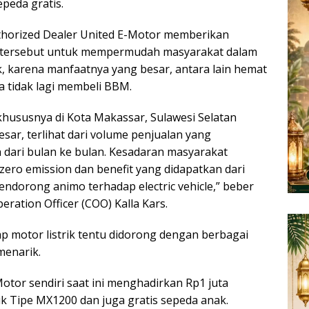
peda gratis.
uthorized Dealer United E-Motor memberikan
 tersebut untuk mempermudah masyarakat dalam
ik, karena manfaatnya yang besar, antara lain hemat
a tidak lagi membeli BBM.
 khususnya di Kota Makassar, Sulawesi Selatan
sar, terlihat dari volume penjualan yang
n dari bulan ke bulan. Kesadaran masyarakat
zero emission dan benefit yang didapatkan dari
mendorong animo terhadap electric vehicle,” beber
eration Officer (COO) Kalla Kars.
ap motor listrik tentu didorong dengan berbagai
menarik.
otor sendiri saat ini menghadirkan Rp1 juta
k Tipe MX1200 dan juga gratis sepeda anak.