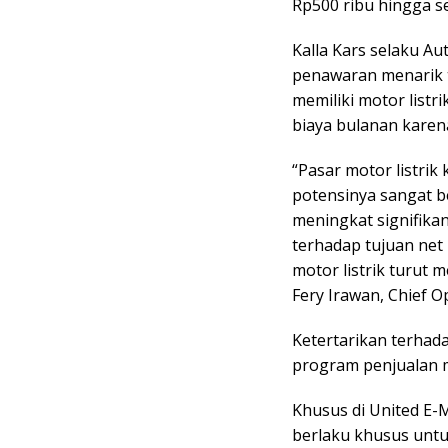
Rp500 ribu hingga se
Kalla Kars selaku A
penawaran menarik
memiliki motor listr
biaya bulanan karen
“Pasar motor listrik
potensinya sangat be
meningkat signifika
terhadap tujuan net 
motor listrik turut 
Fery Irawan, Chief Op
Ketertarikan terhad
program penjualan 
Khusus di United E-M
berlaku khusus untu