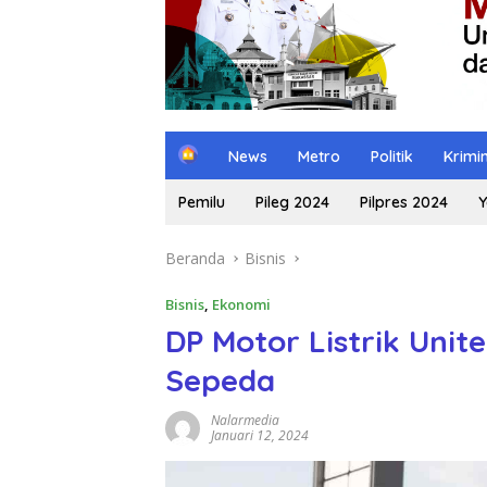
H
News
Metro
Politik
Krimi
o
m
Pemilu
Pileg 2024
Pilpres 2024
Y
e
Beranda
Bisnis
Bisnis
,
Ekonomi
DP Motor Listrik Unit
Sepeda
Nalarmedia
Januari 12, 2024