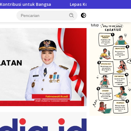
epas Kontingen ke Jambore Nasional XII, BupAAS: Pramuka Bon
tutup