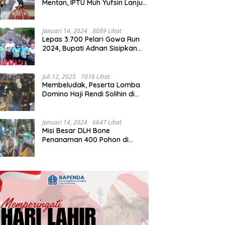
Mentan, IPTU Muh Yufsin Lanjut
ke Kota Daeng
Januari 14, 2024
8089 Lihat
Lepas 3.700 Pelari Gowa Run
2024, Bupati Adnan Sisipkan
Pesan Cinta
Juli 12, 2025
7016 Lihat
Membeludak, Peserta Lomba
Domino Haji Rendi Solihin di
Bone Tembus 2 Ribu
Januari 14, 2024
6647 Lihat
Misi Besar DLH Bone
Penanaman 400 Pohon di
Tondong