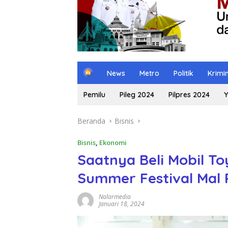
H
News
Metro
Politik
Krimi
o
m
Pemilu
Pileg 2024
Pilpres 2024
Y
e
Beranda
Bisnis
Bisnis
,
Ekonomi
Saatnya Beli Mobil To
Summer Festival Mal 
Nalarmedia
Januari 18, 2024