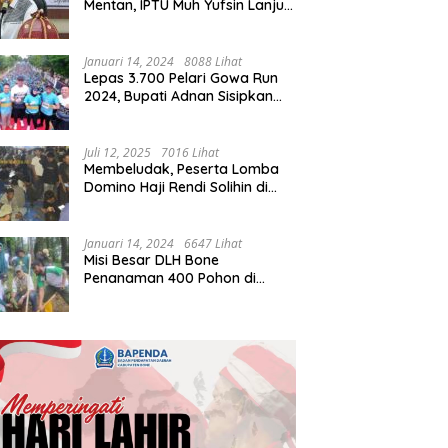
Mentan, IPTU Muh Yufsin Lanjut
ke Kota Daeng
Januari 14, 2024
8088 Lihat
Lepas 3.700 Pelari Gowa Run
2024, Bupati Adnan Sisipkan
Pesan Cinta
Juli 12, 2025
7016 Lihat
Membeludak, Peserta Lomba
Domino Haji Rendi Solihin di
Bone Tembus 2 Ribu
Januari 14, 2024
6647 Lihat
Misi Besar DLH Bone
Penanaman 400 Pohon di
Tondong