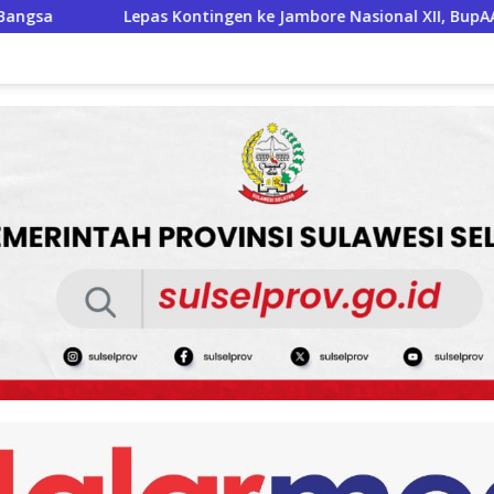
e Jambore Nasional XII, BupAAS: Pramuka Bone Harus Jadi Tela