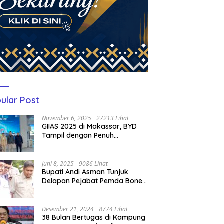
ular Post
November 6, 2025
27213 Lihat
GIIAS 2025 di Makassar, BYD
Tampil dengan Penuh
Perhatian Bagi Pengunjung
Juni 8, 2025
9086 Lihat
Bupati Andi Asman Tunjuk
Delapan Pejabat Pemda Bone
Jadi Plt, Berikut Nama-
namanya
Desember 21, 2024
8774 Lihat
38 Bulan Bertugas di Kampung