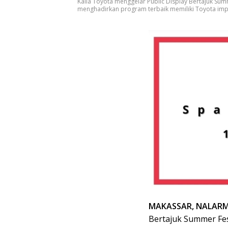
Kalla Toyota menggelar Public Display Bertajuk Summ
menghadirkan program terbaik memiliki Toyota impian
MAKASSAR, NALARM
Bertajuk Summer Fes