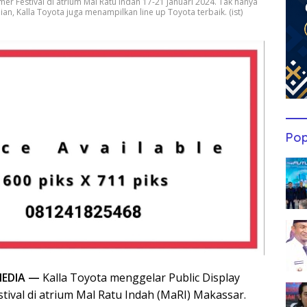
er Festival di atrium Mal Ratu Indah 17-21 Januari 2024. Tak hanya
, Kalla Toyota juga menampilkan line up Toyota terbaik. (ist)
Pop
EDIA —
Kalla Toyota menggelar Public Display
tival di atrium Mal Ratu Indah (MaRI) Makassar.