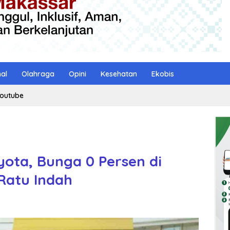
nal
Olahraga
Opini
Kesehatan
Ekobis
outube
yota, Bunga 0 Persen di
Ratu Indah