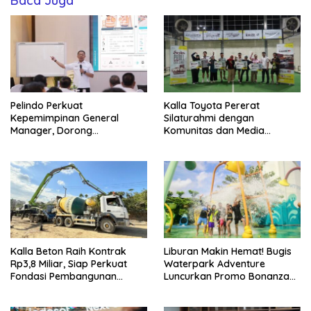
Baca Juga
Pelindo Perkuat
Kalla Toyota Pererat
Kepemimpinan General
Silaturahmi dengan
Manager, Dorong
Komunitas dan Media
Transformasi Bisnis dan
Makassar Lewat Stylix Padel
Daya Saing Pelabuhan
Challenge Season 2 : Raize
The Game
Kalla Beton Raih Kontrak
Liburan Makin Hemat! Bugis
Rp3,8 Miliar, Siap Perkuat
Waterpark Adventure
Fondasi Pembangunan
Luncurkan Promo Bonanza
Stadion Sudiang Makassar
dengan Benefit hingga Rp3
Juta