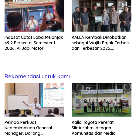
Indosat Catat Laba Melonjak
KALLA Kembali Dinobatkan
49,2 Persen di Semester I
sebagai Wajib Pajak Terbaik
2026, AI Jadi Motor
dan Terbesar 2025,
Pertumbuhan Bisnis dan
Tegaskan Komitmen Tata
Ekosistem Digital Indonesia
Kelola Transparan
Rekomendasi untuk kamu
Pelindo Perkuat
Kalla Toyota Pererat
Kepemimpinan General
Silaturahmi dengan
Manager, Dorong
Komunitas dan Media