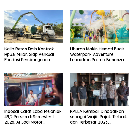
Transformasi Bisnis dan
Makassar Lewat Stylix Padel
Daya Saing Pelabuhan
Challenge Season 2 : Raize
The Game
Kalla Beton Raih Kontrak
Liburan Makin Hemat! Bugis
Rp3,8 Miliar, Siap Perkuat
Waterpark Adventure
Fondasi Pembangunan
Luncurkan Promo Bonanza
Stadion Sudiang Makassar
dengan Benefit hingga Rp3
Juta
Indosat Catat Laba Melonjak
KALLA Kembali Dinobatkan
49,2 Persen di Semester I
sebagai Wajib Pajak Terbaik
2026, AI Jadi Motor
dan Terbesar 2025,
Pertumbuhan Bisnis dan
Tegaskan Komitmen Tata
Ekosistem Digital Indonesia
Kelola Transparan