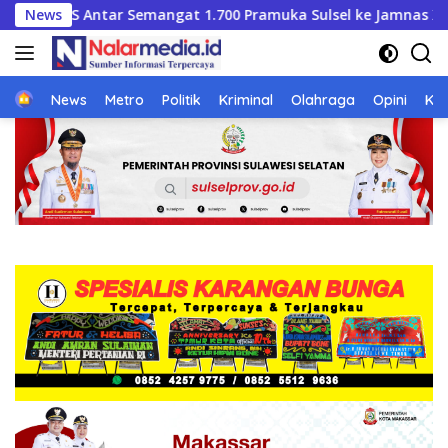
Langsung
muka Sulsel ke Jamnas XI
News
Semarak HUT RI ke-81, BupA
ke
konten
Home
News
Metro
Politik
Kriminal
Olahraga
Opini
Ke